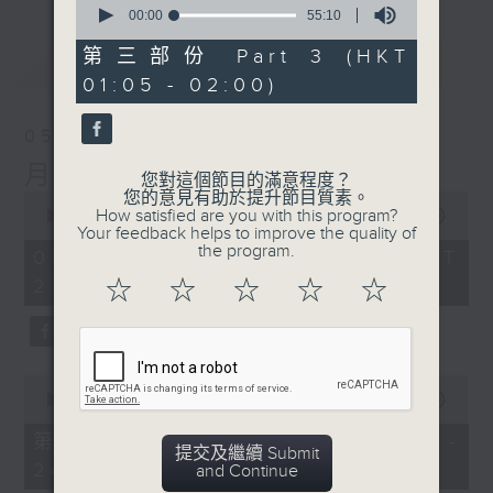
seconds
00:00
55:10
of
55
第三部份 Part 3 (HKT
最新
LATEST
minutes,
01:05 - 02:00)
10
seconds
05/08/2026
月夜樂逍遙
您對這個節目的滿意程度？
您的意見有助於提升節目質素。
0
How satisfied are you with this program?
seconds
00:00
2:45:00
Your feedback helps to improve the quality of
of
the program.
2
05/08/2026 - 足本 Full (HKT
hours,
23:05 - 02:00)
☆
☆
☆
☆
☆
45
minutes,
0
seconds
0
seconds
00:00
55:10
of
55
第一部份 Part 1 (HKT 23:05 -
minutes,
提交及繼續 Submit
24:00)
10
and Continue
seconds