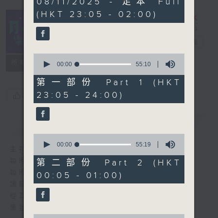
08/11/2025 - 足本 Full
hours,
(HKT 23:05 - 02:00)
45
minutes,
0
seconds
月夜樂逍遙
電台直播
0
所有集數
seconds
00:00
55:10
of
55
第一部份 Part 1 (HKT
minutes,
23:05 - 24:00)
您喜歡這個節目嗎?
10
seconds
簡介
GIST
0
seconds
00:00
55:19
主持人：--
of
55
每晚的約定時間 深夜11點
第二部份 Part 2 (HKT
minutes,
每晚的約定地點 香港電台普通話台
00:05 - 01:00)
19
seconds
讓聽眾
從耳熟能詳的樂曲中
重拾歲月的共鳴及感動
0