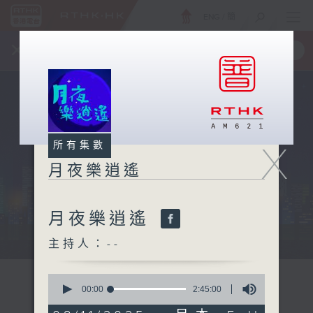
ENG
/
簡
×
全新 RTHK On The Go
取得
一手掌握 RTHK 電台、電視節目
X
所有集數
月夜樂逍遙
月夜樂逍遙
...
主持人：--
0
seconds
00:00
2:45:00
of
2