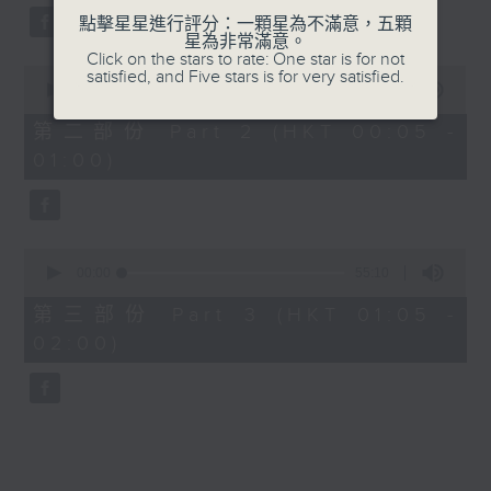
點擊星星進行評分：一顆星為不滿意，五顆
星為非常滿意。
Click on the stars to rate: One star is for not
0
satisfied, and Five stars is for very satisfied.
seconds
00:00
55:19
of
55
第二部份 Part 2 (HKT 00:05 -
minutes,
01:00)
19
seconds
0
seconds
00:00
55:10
of
55
第三部份 Part 3 (HKT 01:05 -
minutes,
02:00)
10
seconds