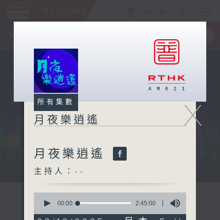
ENG
/
簡
×
全新 RTHK On The Go
取得
一手掌握 RTHK 電台、電視節目
X
所有集數
月夜樂逍遙
月夜樂逍遙
...
主持人：--
0
seconds
00:00
2:45:00
of
2