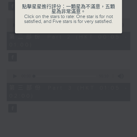
點擊星星進行評分：一顆星為不滿意，五顆
星為非常滿意。
Click on the stars to rate: One star is for not
0
satisfied, and Five stars is for very satisfied.
seconds
00:00
55:19
of
55
第二部份 Part 2 (HKT 00:05 -
minutes,
01:00)
19
seconds
0
seconds
00:00
55:10
of
55
第三部份 Part 3 (HKT 01:05 -
minutes,
02:00)
10
seconds