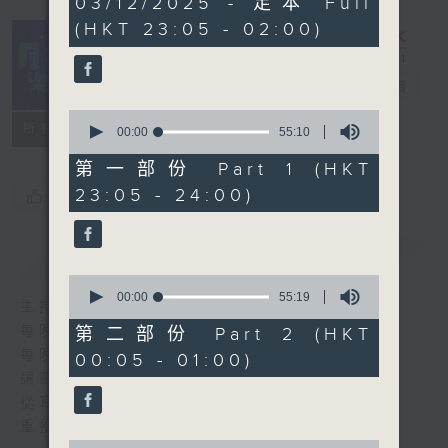
03/12/2025 - 足本 Full
hours,
(HKT 23:05 - 02:00)
45
minutes,
0
seconds
月夜樂逍遙
電台直播
0
所有集數
seconds
00:00
55:10
of
55
第一部份 Part 1 (HKT
minutes,
23:05 - 24:00)
您喜歡這個節目嗎?
10
seconds
簡介
GIST
0
seconds
00:00
55:19
主持人：--
of
55
每晚的約定時間 深夜11點
第二部份 Part 2 (HKT
minutes,
每晚的約定地點 香港電台普通話台
00:05 - 01:00)
19
seconds
讓聽眾
從耳熟能詳的樂曲中
重拾歲月的共鳴及感動
0