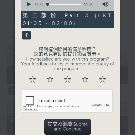
seconds
00:00
55:10
of
55
第三部份 Part 3 (HKT
最新
LATEST
minutes,
01:05 - 02:00)
10
seconds
09/08/2026
月夜樂逍遙
您對這個節目的滿意程度？
您的意見有助於提升節目質素。
0
How satisfied are you with this program?
seconds
00:00
2:45:00
Your feedback helps to improve the quality of
of
the program.
2
09/08/2026 - 足本 Full (HKT
hours,
23:05 - 02:00)
☆
☆
☆
☆
☆
45
minutes,
0
seconds
0
seconds
00:00
55:10
of
55
第一部份 Part 1 (HKT 23:05 -
minutes,
提交及繼續 Submit
24:00)
10
and Continue
seconds