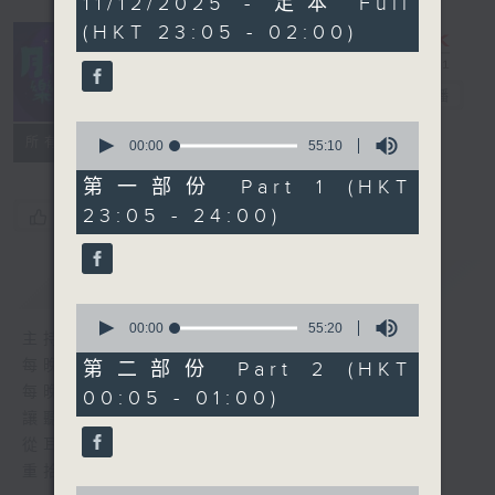
11/12/2025 - 足本 Full
hours,
(HKT 23:05 - 02:00)
45
minutes,
0
seconds
月夜樂逍遙
電台直播
0
所有集數
seconds
00:00
55:10
of
55
第一部份 Part 1 (HKT
minutes,
23:05 - 24:00)
您喜歡這個節目嗎?
10
seconds
簡介
GIST
0
seconds
00:00
55:20
主持人：--
of
55
每晚的約定時間 深夜11點
第二部份 Part 2 (HKT
minutes,
每晚的約定地點 香港電台普通話台
00:05 - 01:00)
20
seconds
讓聽眾
從耳熟能詳的樂曲中
重拾歲月的共鳴及感動
0