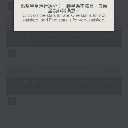
點擊星星進行評分：一顆星為不滿意，五顆
星為非常滿意。
Click on the stars to rate: One star is for not
0
satisfied, and Five stars is for very satisfied.
seconds
00:00
55:09
of
55
第二部份 Part 2 (HKT 00:05 -
minutes,
01:00)
9
seconds
0
seconds
00:00
55:09
of
55
第三部份 Part 3 (HKT 01:05 -
minutes,
02:00)
9
seconds