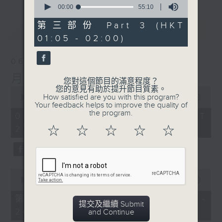
seconds
00:00
55:10
of
55
第三部份 Part 3 (HKT
最新
LATEST
minutes,
01:05 - 02:00)
10
seconds
06/08/2026
月夜樂逍遙
您對這個節目的滿意程度？
您的意見有助於提升節目質素。
0
How satisfied are you with this program?
seconds
00:00
2:44:59
Your feedback helps to improve the quality of
of
the program.
2
06/08/2026 - 足本 Full (HKT
hours,
23:05 - 02:00)
☆
☆
☆
☆
☆
44
minutes,
59
seconds
0
seconds
00:00
55:00
of
55
第一部份 Part 1 (HKT 23:05 -
minutes,
提交及繼續 Submit
24:00)
0
and Continue
seconds