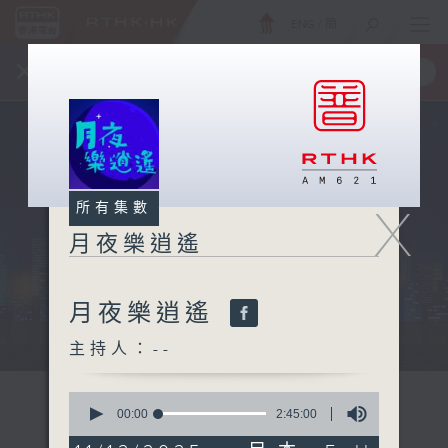
ENG
/
簡
×
全新 RTHK On The Go
取得
一手掌握 RTHK 電台、電視節目
X
所有集數
月夜樂逍遙
月夜樂逍遙
...
主持人：--
0
seconds
00:00
2:45:00
of
2