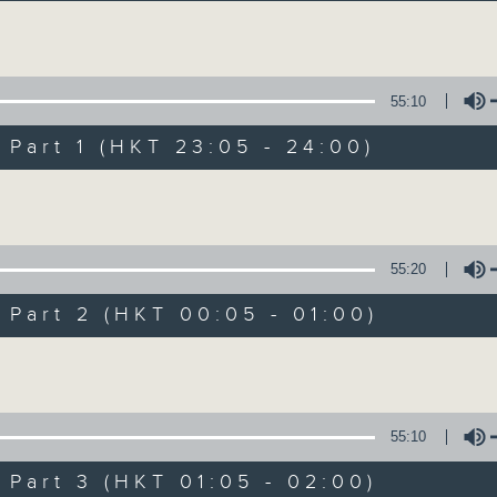
讓聽眾從耳熟能詳的樂曲中重拾歲月的共鳴及感
Volume
55:10
art 1 (HKT 23:05 - 24:00)
Volume
月夜樂逍遙
所有集數
55:20
art 2 (HKT 00:05 - 01:00)
您喜歡這個節目嗎?
Volume
主持人：--
55:10
每晚的約定時間 深夜11點
art 3 (HKT 01:05 - 02:00)
每晚的約定地點 香港電台普通話台