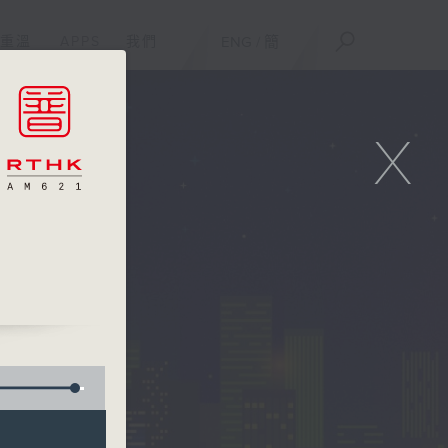
重溫
APPS
我們
ENG
/
簡
X