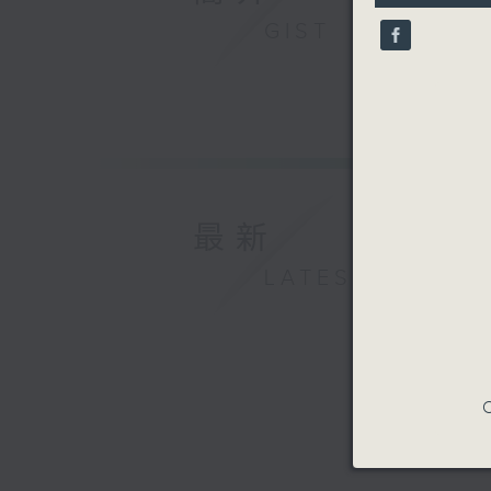
10
GIST
seconds
90%
最新
LATEST
C