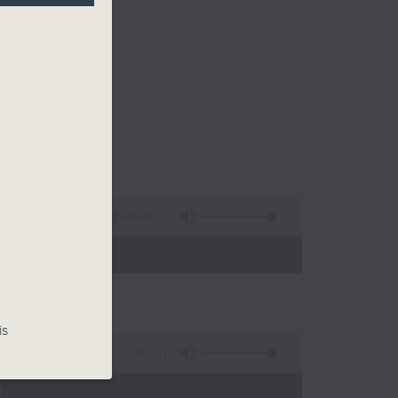
2:44:59
 - 02:00)
is
55:00
)