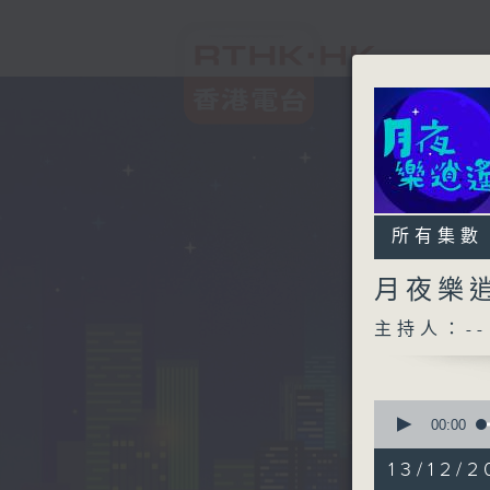
所有集數
月夜樂
主持人：--
0
seconds
00:00
of
2
13/12/2
hours,