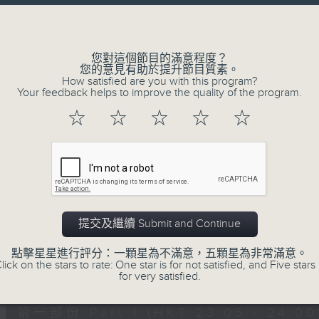
讓聽眾
Volume
從耳熟能詳的樂曲中
重拾歲月的共鳴及感動
您對這個節目的滿意程度？
您的意見有助於提升節目質素。
How satisfied are you with this program?
Your feedback helps to improve the quality of the program.
06/08/2026
☆
☆
☆
☆
☆
月夜樂逍遙
0
seconds
00:00
of
2
06/08/2026 - 足本 Full (HKT 23:05
hours,
44
提交及繼續 Submit and Continue
minutes,
59
點擊星星進行評分：一顆星為不滿意，五顆星為非常滿意。
seconds
Volume
lick on the stars to rate: One star is for not satisfied, and Five stars 
90%
0
for very satisfied.
seconds
00:00
of
55
第一部份 Part 1 (HKT 23:05 - 24:00
minutes,