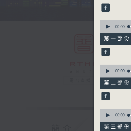
45
minutes,
0
seconds
90%
0
seconds
00:00
of
55
第一部份 P
minutes,
10
seconds
90%
0
seconds
00:00
of
55
電台直播
第二部份 P
minutes,
20
seconds
90%
0
seconds
00:00
of
55
簡介
第三部份 P
minutes,