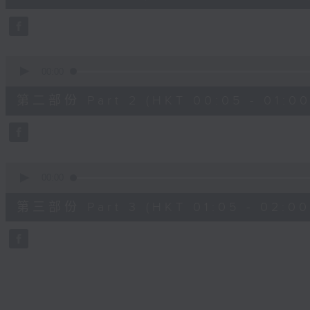
0
seconds
Volume
90%
0
seconds
00:00
of
55
第二部份 Part 2 (HKT 00:05 - 01:00
minutes,
9
seconds
Volume
90%
0
seconds
00:00
of
55
第三部份 Part 3 (HKT 01:05 - 02:00
minutes,
9
seconds
Volume
90%