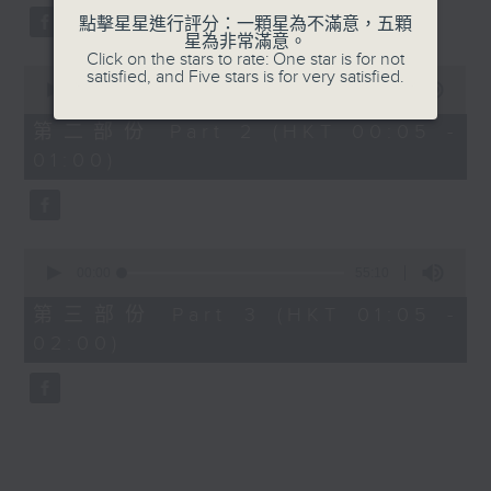
點擊星星進行評分：一顆星為不滿意，五顆
星為非常滿意。
Click on the stars to rate: One star is for not
0
satisfied, and Five stars is for very satisfied.
seconds
00:00
55:19
of
55
第二部份 Part 2 (HKT 00:05 -
minutes,
01:00)
19
seconds
0
seconds
00:00
55:10
of
55
第三部份 Part 3 (HKT 01:05 -
minutes,
02:00)
10
seconds