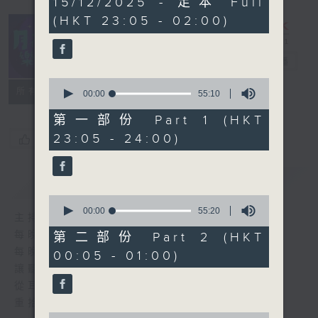
15/12/2025 - 足本 Full
hours,
(HKT 23:05 - 02:00)
45
minutes,
0
seconds
月夜樂逍遙
電台直播
0
所有集數
seconds
00:00
55:10
of
55
第一部份 Part 1 (HKT
minutes,
23:05 - 24:00)
您喜歡這個節目嗎?
10
seconds
簡介
GIST
0
seconds
00:00
55:20
主持人：--
of
55
每晚的約定時間 深夜11點
第二部份 Part 2 (HKT
minutes,
每晚的約定地點 香港電台普通話台
00:05 - 01:00)
20
seconds
讓聽眾
從耳熟能詳的樂曲中
重拾歲月的共鳴及感動
0