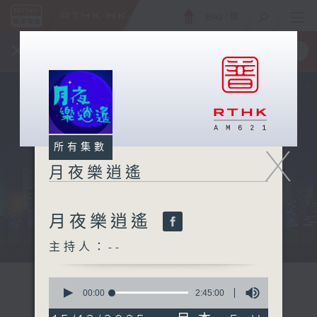
ENG
/
簡
×
全新 RTHK On The Go
取得
一手掌握 RTHK 電台、電視節目
X
所有集數
月夜樂逍遙
月夜樂逍遙
...
主持人：--
0
seconds
00:00
2:45:00
of
2