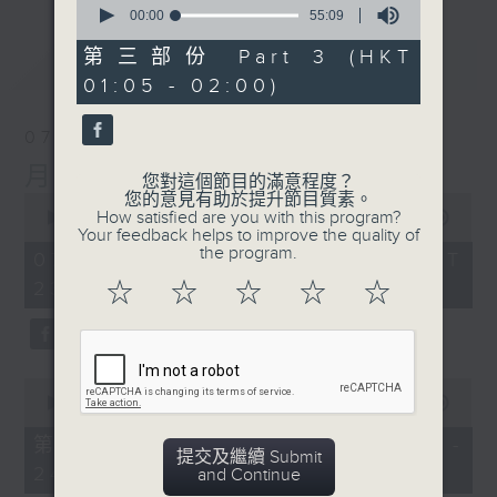
seconds
00:00
55:09
of
55
第三部份 Part 3 (HKT
最新
LATEST
minutes,
01:05 - 02:00)
9
seconds
07/08/2026
月夜樂逍遙
您對這個節目的滿意程度？
您的意見有助於提升節目質素。
0
How satisfied are you with this program?
seconds
00:00
2:45:00
Your feedback helps to improve the quality of
of
the program.
2
07/08/2026 - 足本 Full (HKT
hours,
23:05 - 02:00)
☆
☆
☆
☆
☆
45
minutes,
0
seconds
0
seconds
00:00
55:10
of
55
第一部份 Part 1 (HKT 23:05 -
minutes,
提交及繼續 Submit
24:00)
10
and Continue
seconds