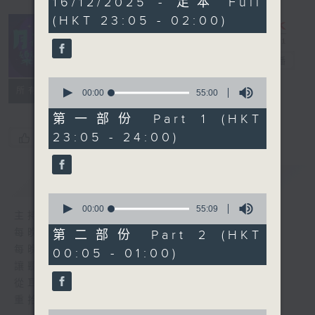
16/12/2025 - 足本 Full
hours,
(HKT 23:05 - 02:00)
45
minutes,
0
seconds
月夜樂逍遙
電台直播
0
所有集數
seconds
00:00
55:00
of
55
第一部份 Part 1 (HKT
minutes,
23:05 - 24:00)
您喜歡這個節目嗎?
0
seconds
簡介
GIST
0
seconds
00:00
55:09
主持人：--
of
55
每晚的約定時間 深夜11點
第二部份 Part 2 (HKT
minutes,
每晚的約定地點 香港電台普通話台
00:05 - 01:00)
9
seconds
讓聽眾
從耳熟能詳的樂曲中
重拾歲月的共鳴及感動
0