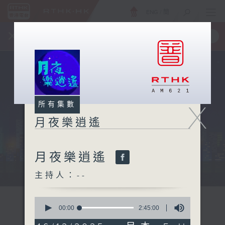
ENG
/
簡
×
全新 RTHK On The Go
取得
一手掌握 RTHK 電台、電視節目
X
所有集數
月夜樂逍遙
月夜樂逍遙
...
主持人：--
0
seconds
00:00
2:45:00
of
2