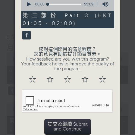
seconds
00:00
55:09
of
55
第三部份 Part 3 (HKT
最新
LATEST
minutes,
01:05 - 02:00)
9
seconds
05/08/2026
月夜樂逍遙
您對這個節目的滿意程度？
您的意見有助於提升節目質素。
0
How satisfied are you with this program?
seconds
00:00
2:45:00
Your feedback helps to improve the quality of
of
the program.
2
05/08/2026 - 足本 Full (HKT
hours,
23:05 - 02:00)
☆
☆
☆
☆
☆
45
minutes,
0
seconds
0
seconds
00:00
55:10
of
55
第一部份 Part 1 (HKT 23:05 -
minutes,
提交及繼續 Submit
24:00)
10
and Continue
seconds