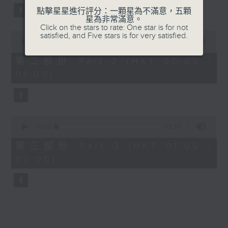
點擊星星進行評分：一顆星為不滿意，五顆
星為非常滿意。
Click on the stars to rate: One star is for not
0
satisfied, and Five stars is for very satisfied.
seconds
00:00
55:19
of
55
第二部份 Part 2 (HKT 00:05 -
minutes,
01:00)
19
seconds
0
seconds
00:00
55:10
of
55
第三部份 Part 3 (HKT 01:05 -
minutes,
02:00)
10
seconds