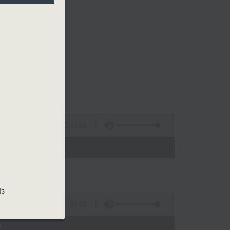
2:44:59
 - 02:00)
is
55:00
)