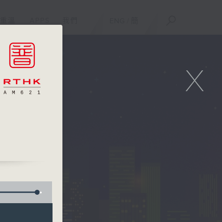
重溫
APPS
我們
ENG
/
簡
X