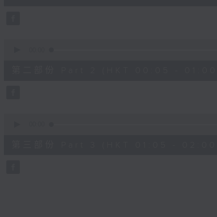
0
seconds
Volume
90%
0
seconds
00:00
of
55
第二部份 Part 2 (HKT 00:05 - 01:00
minutes,
9
seconds
Volume
90%
0
seconds
00:00
of
55
第三部份 Part 3 (HKT 01:05 - 02:00
minutes,
9
seconds
Volume
90%