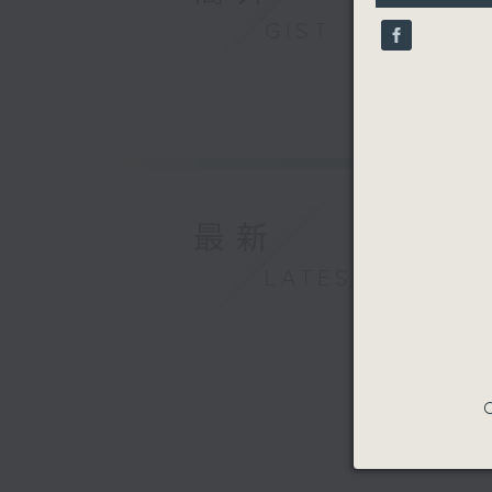
9
GIST
seconds
90%
最新
LATEST
C