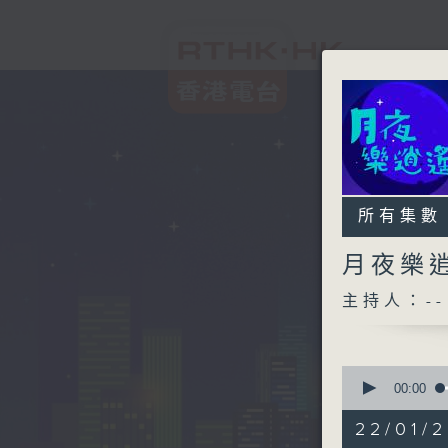
所有集數
月夜樂
主持人：--
0
seconds
00:00
of
2
22/01/
hours,