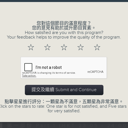
讓聽眾
Volume
從耳熟能詳的樂曲中
重拾歲月的共鳴及感動
您對這個節目的滿意程度？
您的意見有助於提升節目質素。
How satisfied are you with this program?
Your feedback helps to improve the quality of the program.
06/08/2026
☆
☆
☆
☆
☆
月夜樂逍遙
0
seconds
00:00
of
2
06/08/2026 - 足本 Full (HKT 23:05
hours,
44
提交及繼續 Submit and Continue
minutes,
59
點擊星星進行評分：一顆星為不滿意，五顆星為非常滿意。
seconds
Volume
lick on the stars to rate: One star is for not satisfied, and Five stars 
90%
0
for very satisfied.
seconds
00:00
of
55
第一部份 Part 1 (HKT 23:05 - 24:00
minutes,