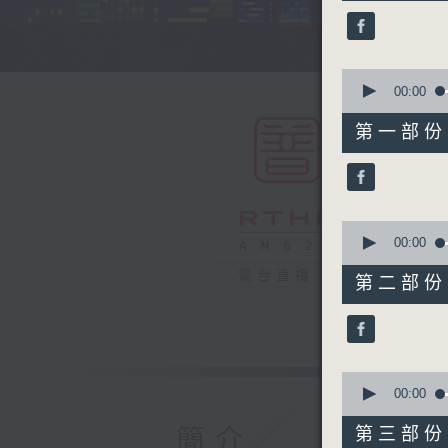
44
minutes,
59
seconds
90%
0
seconds
00:00
of
55
第一部份 P
minutes,
0
seconds
90%
0
seconds
00:00
of
55
電台直播
第二部份 P
minutes,
9
seconds
90%
0
seconds
00:00
of
55
簡介
第三部份 P
minutes,