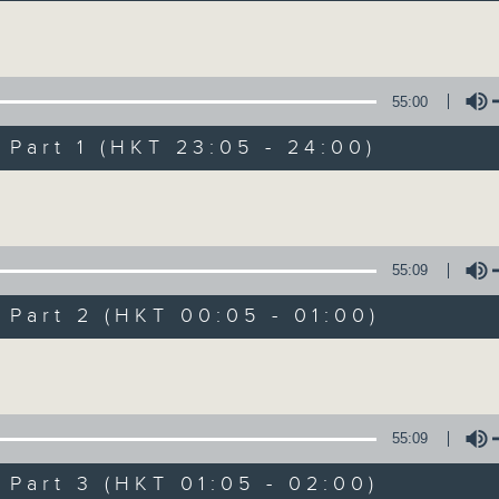
讓聽眾從耳熟能詳的樂曲中重拾歲月的共鳴及感
Volume
55:00
art 1 (HKT 23:05 - 24:00)
Volume
月夜樂逍遙
所有集數
55:09
art 2 (HKT 00:05 - 01:00)
您喜歡這個節目嗎?
Volume
主持人：--
55:09
每晚的約定時間 深夜11點
art 3 (HKT 01:05 - 02:00)
每晚的約定地點 香港電台普通話台