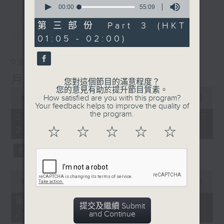
seconds
00:00
55:09
of
55
第三部份 Part 3 (HKT
最新
LATEST
minutes,
01:05 - 02:00)
9
seconds
08/08/2026
月夜樂逍遙
您對這個節目的滿意程度？
您的意見有助於提升節目質素。
0
How satisfied are you with this program?
seconds
00:00
2:45:00
Your feedback helps to improve the quality of
of
the program.
2
08/08/2026 - 足本 Full (HKT
hours,
23:05 - 02:00)
☆
☆
☆
☆
☆
45
minutes,
0
seconds
0
seconds
00:00
55:10
of
55
第一部份 Part 1 (HKT 23:05 -
minutes,
提交及繼續 Submit
24:00)
10
and Continue
seconds