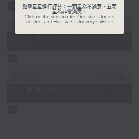
點擊星星進行評分：一顆星為不滿意，五顆
星為非常滿意。
Click on the stars to rate: One star is for not
0
satisfied, and Five stars is for very satisfied.
seconds
00:00
55:19
of
55
第二部份 Part 2 (HKT 00:05 -
minutes,
01:00)
19
seconds
0
seconds
00:00
55:10
of
55
第三部份 Part 3 (HKT 01:05 -
minutes,
02:00)
10
seconds