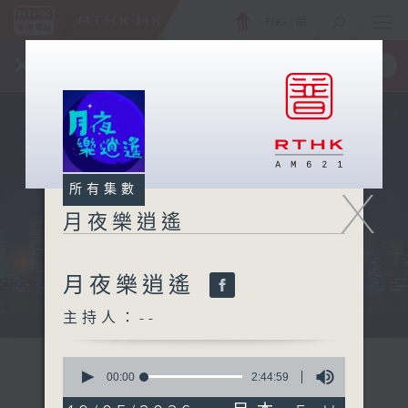
ENG
/
簡
×
全新 RTHK On The Go
取得
一手掌握 RTHK 電台、電視節目
X
所有集數
月夜樂逍遙
月夜樂逍遙
...
主持人：--
0
seconds
00:00
2:44:59
of
2