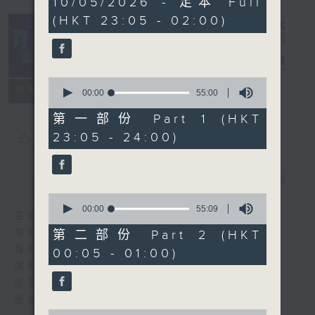
10/05/2026 - 足本 Full
hours,
(HKT 23:05 - 02:00)
44
minutes,
59
seconds
月夜樂逍遙
電台直播
0
所有集數
seconds
00:00
55:00
of
55
第一部份 Part 1 (HKT
minutes,
23:05 - 24:00)
您喜歡這個節目嗎?
0
seconds
簡介
GIST
0
seconds
00:00
55:09
主持人：--
of
55
每晚的約定時間 深夜11點
第二部份 Part 2 (HKT
minutes,
每晚的約定地點 香港電台普通話台
00:05 - 01:00)
9
seconds
讓聽眾
從耳熟能詳的樂曲中
重拾歲月的共鳴及感動
0