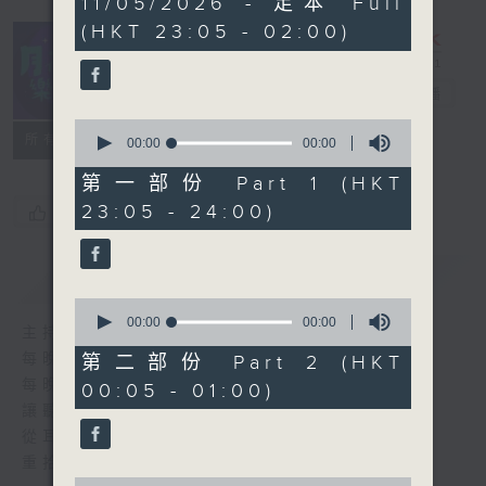
11/05/2026 - 足本 Full
seconds
(HKT 23:05 - 02:00)
月夜樂逍遙
電台直播
0
所有集數
seconds
00:00
00:00
of
0
第一部份 Part 1 (HKT
seconds
23:05 - 24:00)
您喜歡這個節目嗎?
簡介
GIST
0
seconds
00:00
00:00
主持人：--
of
0
每晚的約定時間 深夜11點
第二部份 Part 2 (HKT
seconds
每晚的約定地點 香港電台普通話台
00:05 - 01:00)
讓聽眾
從耳熟能詳的樂曲中
重拾歲月的共鳴及感動
0