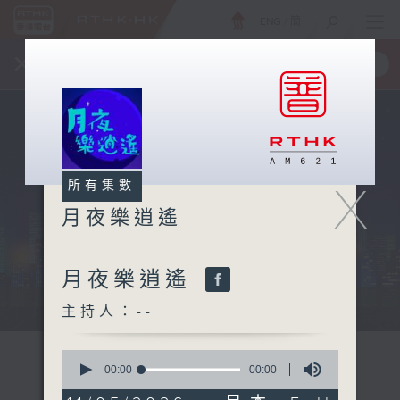
ENG
/
簡
×
全新 RTHK On The Go
取得
一手掌握 RTHK 電台、電視節目
X
所有集數
月夜樂逍遙
月夜樂逍遙
...
主持人：--
0
seconds
00:00
00:00
of
0