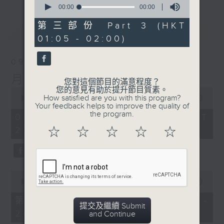
seconds
00:00
00:00
of
0
第三部份 Part 3 (HKT
最新
LATEST
seconds
01:05 - 02:00)
09/08/2026
月夜樂逍遙
您對這個節目的滿意程度？
您的意見有助於提升節目質素。
0
How satisfied are you with this program?
seconds
00:00
2:45:00
Your feedback helps to improve the quality of
of
the program.
2
09/08/2026 - 足本 Full (HKT
hours,
23:05 - 02:00)
☆
☆
☆
☆
☆
45
minutes,
0
seconds
0
seconds
00:00
55:10
of
55
第一部份 Part 1 (HKT 23:05 -
minutes,
提交及繼續 Submit
24:00)
10
and Continue
seconds