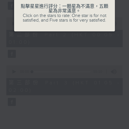
點擊星星進行評分：一顆星為不滿意，五顆
星為非常滿意。
Click on the stars to rate: One star is for not
0
satisfied, and Five stars is for very satisfied.
seconds
00:00
55:19
of
55
第二部份 Part 2 (HKT 00:05 -
minutes,
01:00)
19
seconds
0
seconds
00:00
55:10
of
55
第三部份 Part 3 (HKT 01:05 -
minutes,
02:00)
10
seconds