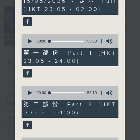
15/05/2026 - 足本 Full
hours,
(HKT 23:05 - 02:00)
45
minutes,
0
seconds
月夜樂逍遙
電台直播
0
所有集數
seconds
00:00
55:00
of
55
第一部份 Part 1 (HKT
minutes,
23:05 - 24:00)
您喜歡這個節目嗎?
0
seconds
簡介
GIST
0
seconds
00:00
55:10
主持人：--
of
55
每晚的約定時間 深夜11點
第二部份 Part 2 (HKT
minutes,
每晚的約定地點 香港電台普通話台
00:05 - 01:00)
10
seconds
讓聽眾
從耳熟能詳的樂曲中
重拾歲月的共鳴及感動
0