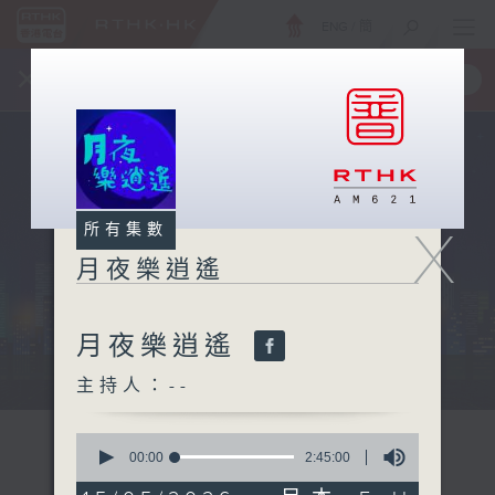
ENG
/
簡
×
全新 RTHK On The Go
取得
一手掌握 RTHK 電台、電視節目
X
所有集數
月夜樂逍遙
月夜樂逍遙
...
主持人：--
0
seconds
00:00
2:45:00
of
2