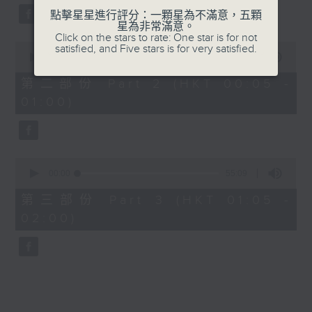
點擊星星進行評分：一顆星為不滿意，五顆
星為非常滿意。
Click on the stars to rate: One star is for not
0
satisfied, and Five stars is for very satisfied.
seconds
00:00
55:09
of
55
第二部份 Part 2 (HKT 00:05 -
minutes,
01:00)
9
seconds
0
seconds
00:00
55:09
of
55
第三部份 Part 3 (HKT 01:05 -
minutes,
02:00)
9
seconds