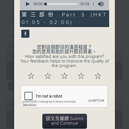
seconds
00:00
55:09
of
55
第三部份 Part 3 (HKT
最新
LATEST
minutes,
01:05 - 02:00)
9
seconds
06/08/2026
月夜樂逍遙
您對這個節目的滿意程度？
您的意見有助於提升節目質素。
0
How satisfied are you with this program?
seconds
00:00
2:44:59
Your feedback helps to improve the quality of
of
the program.
2
06/08/2026 - 足本 Full (HKT
hours,
23:05 - 02:00)
☆
☆
☆
☆
☆
44
minutes,
59
seconds
0
seconds
00:00
55:00
of
55
第一部份 Part 1 (HKT 23:05 -
minutes,
提交及繼續 Submit
24:00)
0
and Continue
seconds