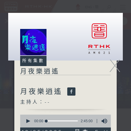
ENG
/
簡
×
全新 RTHK On The Go
取得
一手掌握 RTHK 電台、電視節目
X
所有集數
月夜樂逍遙
月夜樂逍遙
...
主持人：--
0
seconds
00:00
2:45:00
of
2