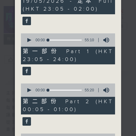
19/05/2026 - 足本 Full
hours,
(HKT 23:05 - 02:00)
45
minutes,
0
seconds
月夜樂逍遙
電台直播
0
所有集數
seconds
00:00
55:10
of
55
第一部份 Part 1 (HKT
minutes,
23:05 - 24:00)
您喜歡這個節目嗎?
10
seconds
簡介
GIST
0
seconds
00:00
55:20
主持人：--
of
55
每晚的約定時間 深夜11點
第二部份 Part 2 (HKT
minutes,
每晚的約定地點 香港電台普通話台
00:05 - 01:00)
20
seconds
讓聽眾
從耳熟能詳的樂曲中
重拾歲月的共鳴及感動
0