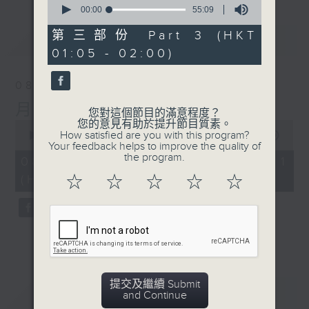
seconds
00:00
55:09
of
55
第三部份 Part 3 (HKT
最新
LATEST
minutes,
01:05 - 02:00)
9
seconds
08/08/2026
月夜樂逍遙
您對這個節目的滿意程度？
您的意見有助於提升節目質素。
0
How satisfied are you with this program?
seconds
00:00
55:00
Your feedback helps to improve the quality of
of
the program.
55
08/08/2026 - 第一部份 Part 1
minutes,
(HKT 23:05 - 24:00)
☆
☆
☆
☆
☆
0
seconds
提交及繼續 Submit
重溫
CATCHUP
and Continue