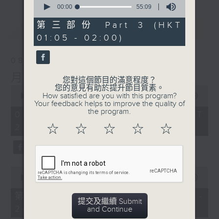
seconds
00:00
55:09
of
55
第三部份 Part 3 (HKT
最新
LATEST
minutes,
01:05 - 02:00)
9
seconds
08/08/2026
月夜樂逍遙
您對這個節目的滿意程度？
您的意見有助於提升節目質素。
0
How satisfied are you with this program?
seconds
00:00
2:45:00
Your feedback helps to improve the quality of
of
the program.
2
08/08/2026 - 足本 Full (HKT
hours,
23:05 - 02:00)
☆
☆
☆
☆
☆
45
minutes,
0
seconds
0
seconds
00:00
55:10
of
55
第一部份 Part 1 (HKT 23:05 -
minutes,
提交及繼續 Submit
24:00)
10
and Continue
seconds