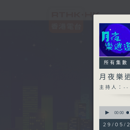
所有集數
月夜樂
主持人：--
0
seconds
00:00
of
2
29/05/
hours,