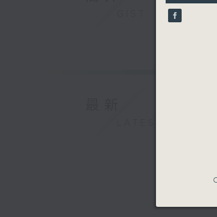
9
GIST
seconds
90%
最新
LATEST
C