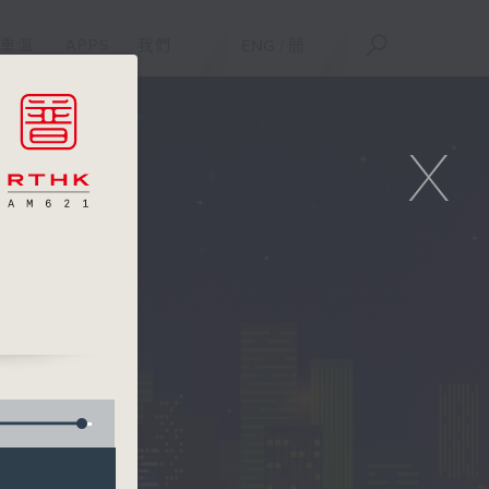
重溫
APPS
我們
ENG
/
簡
X