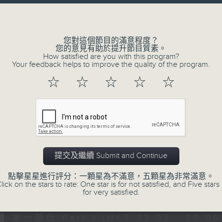
讓聽眾
Volume
從耳熟能詳的樂曲中
重拾歲月的共鳴及感動
您對這個節目的滿意程度？
您的意見有助於提升節目質素。
How satisfied are you with this program?
Your feedback helps to improve the quality of the program.
08/08/2026
☆
☆
☆
☆
☆
月夜樂逍遙
0
seconds
00:00
of
2
08/08/2026 - 足本 Full (HKT 23:05
hours,
45
提交及繼續 Submit and Continue
minutes,
0
點擊星星進行評分：一顆星為不滿意，五顆星為非常滿意。
seconds
Volume
lick on the stars to rate: One star is for not satisfied, and Five stars 
90%
0
for very satisfied.
seconds
00:00
of
55
第一部份 Part 1 (HKT 23:05 - 24:00
minutes,