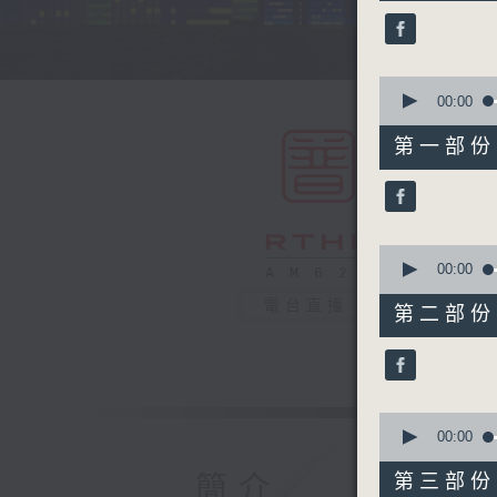
44
minutes,
59
seconds
90%
0
seconds
00:00
of
55
第一部份 P
minutes,
10
seconds
90%
0
seconds
00:00
of
55
電台直播
第二部份 P
minutes,
19
seconds
90%
0
seconds
00:00
of
55
簡介
第三部份 P
minutes,