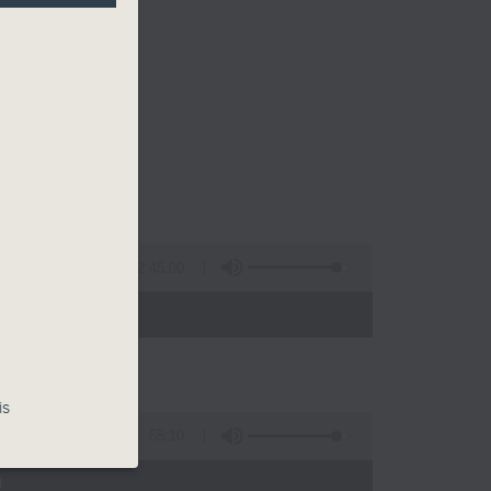
2:45:00
 - 02:00)
is
55:10
)