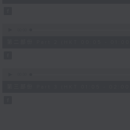
10
seconds
Volume
90%
0
seconds
00:00
of
55
第二部份 Part 2 (HKT 00:05 - 01:00
minutes,
19
seconds
Volume
90%
0
seconds
00:00
of
55
第三部份 Part 3 (HKT 01:05 - 02:00
minutes,
10
seconds
Volume
90%