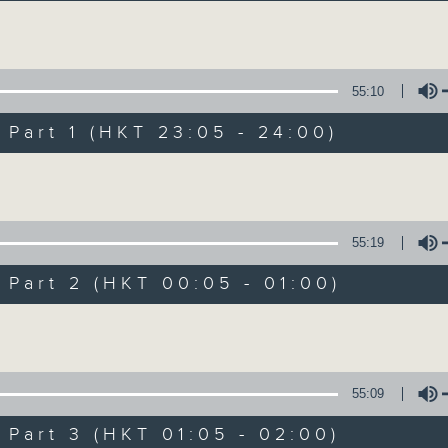
讓聽眾從耳熟能詳的樂曲中重拾歲月的共鳴及感
Volume
55:10
art 1 (HKT 23:05 - 24:00)
Volume
月夜樂逍遙
所有集數
55:19
art 2 (HKT 00:05 - 01:00)
您喜歡這個節目嗎?
Volume
主持人：--
55:09
每晚的約定時間 深夜11點
art 3 (HKT 01:05 - 02:00)
每晚的約定地點 香港電台普通話台