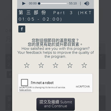
seconds
00:00
55:10
of
55
第三部份 Part 3 (HKT
最新
LATEST
minutes,
01:05 - 02:00)
10
seconds
08/08/2026
月夜樂逍遙
您對這個節目的滿意程度？
您的意見有助於提升節目質素。
0
How satisfied are you with this program?
seconds
00:00
2:45:00
Your feedback helps to improve the quality of
of
the program.
2
08/08/2026 - 足本 Full (HKT
hours,
23:05 - 02:00)
☆
☆
☆
☆
☆
45
minutes,
0
seconds
0
seconds
00:00
55:10
of
55
第一部份 Part 1 (HKT 23:05 -
minutes,
提交及繼續 Submit
24:00)
10
and Continue
seconds