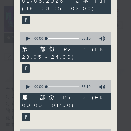
02/06/2026 - 足本 Full
hours,
(HKT 23:05 - 02:00)
45
minutes,
0
seconds
月夜樂逍遙
電台直播
0
所有集數
seconds
00:00
55:10
of
55
第一部份 Part 1 (HKT
minutes,
23:05 - 24:00)
您喜歡這個節目嗎?
10
seconds
簡介
GIST
0
seconds
00:00
55:19
主持人：選曲 高炬
of
55
每晚的約定時間 深夜11點
第二部份 Part 2 (HKT
minutes,
每晚的約定地點 香港電台普通話台
00:05 - 01:00)
19
seconds
讓聽眾
從耳熟能詳的樂曲中
重拾歲月的共鳴及感動
0