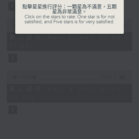
點擊星星進行評分：一顆星為不滿意，五顆
星為非常滿意。
Click on the stars to rate: One star is for not
0
satisfied, and Five stars is for very satisfied.
seconds
00:00
55:19
of
55
第二部份 Part 2 (HKT 00:05 -
minutes,
01:00)
19
seconds
0
seconds
00:00
55:10
of
55
第三部份 Part 3 (HKT 01:05 -
minutes,
02:00)
10
seconds