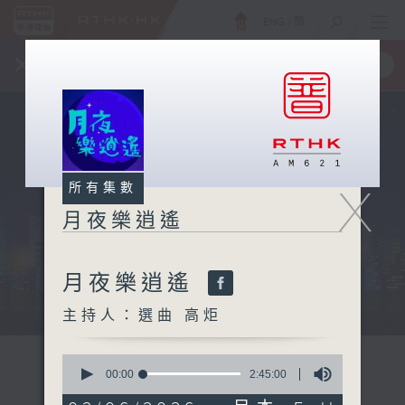
ENG
/
簡
×
全新 RTHK On The Go
取得
一手掌握 RTHK 電台、電視節目
X
所有集數
月夜樂逍遙
月夜樂逍遙
...
主持人：選曲 高炬
0
seconds
00:00
2:45:00
of
2