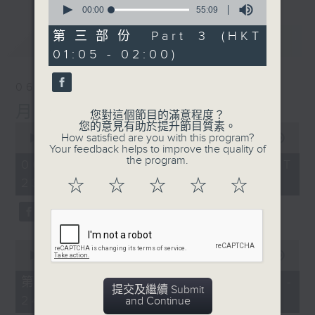
seconds
00:00
55:09
of
55
第三部份 Part 3 (HKT
最新
LATEST
minutes,
01:05 - 02:00)
9
seconds
06/08/2026
月夜樂逍遙
您對這個節目的滿意程度？
您的意見有助於提升節目質素。
0
How satisfied are you with this program?
seconds
00:00
2:44:59
Your feedback helps to improve the quality of
of
the program.
2
06/08/2026 - 足本 Full (HKT
hours,
23:05 - 02:00)
☆
☆
☆
☆
☆
44
minutes,
59
seconds
0
seconds
00:00
55:00
of
55
第一部份 Part 1 (HKT 23:05 -
minutes,
提交及繼續 Submit
24:00)
0
and Continue
seconds