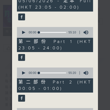
05/06/2026 - 足本 Full
hours,
(HKT 23:05 - 02:00)
44
minutes,
59
seconds
月夜樂逍遙
電台直播
0
所有集數
seconds
00:00
55:10
of
55
第一部份 Part 1 (HKT
minutes,
23:05 - 24:00)
您喜歡這個節目嗎?
10
seconds
簡介
GIST
0
seconds
00:00
55:20
主持人：選曲 羅曼穎
of
55
每晚的約定時間 深夜11點
第二部份 Part 2 (HKT
minutes,
每晚的約定地點 香港電台普通話台
00:05 - 01:00)
20
seconds
讓聽眾
從耳熟能詳的樂曲中
重拾歲月的共鳴及感動
0