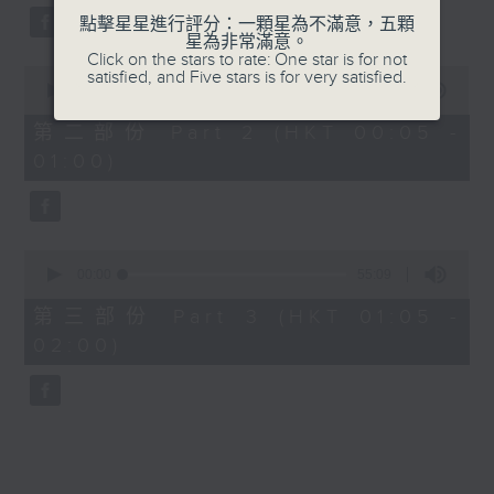
點擊星星進行評分：一顆星為不滿意，五顆
星為非常滿意。
Click on the stars to rate: One star is for not
0
satisfied, and Five stars is for very satisfied.
seconds
00:00
55:09
of
55
第二部份 Part 2 (HKT 00:05 -
minutes,
01:00)
9
seconds
0
seconds
00:00
55:09
of
55
第三部份 Part 3 (HKT 01:05 -
minutes,
02:00)
9
seconds