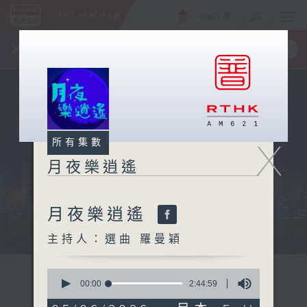
ENG
/
簡
×
全新 RTHK On The Go
取得
一手掌握 RTHK 電台、電視節目
X
所有集數
月夜樂逍遙
月夜樂逍遙
...
主持人：選曲 羅曼穎
0
seconds
00:00
2:44:59
of
2