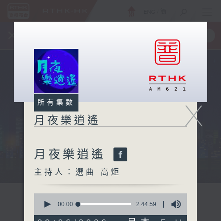
ENG
/
簡
×
全新 RTHK On The Go
取得
一手掌握 RTHK 電台、電視節目
X
所有集數
月夜樂逍遙
月夜樂逍遙
...
主持人：選曲 高炬
0
seconds
00:00
2:44:59
of
2