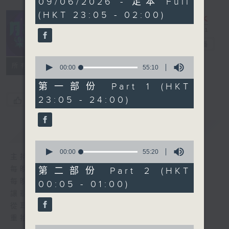
09/06/2026 - 足本 Full
hours,
(HKT 23:05 - 02:00)
44
minutes,
59
seconds
月夜樂逍遙
電台直播
0
所有集數
seconds
00:00
55:10
of
55
第一部份 Part 1 (HKT
minutes,
23:05 - 24:00)
您喜歡這個節目嗎?
10
seconds
簡介
GIST
0
seconds
00:00
55:20
主持人：選曲 高炬
of
55
每晚的約定時間 深夜11點
第二部份 Part 2 (HKT
minutes,
每晚的約定地點 香港電台普通話台
00:05 - 01:00)
20
seconds
讓聽眾
從耳熟能詳的樂曲中
重拾歲月的共鳴及感動
0