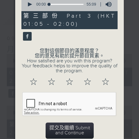
seconds
00:00
55:09
of
55
第三部份 Part 3 (HKT
最新
LATEST
minutes,
01:05 - 02:00)
9
seconds
09/08/2026
月夜樂逍遙
您對這個節目的滿意程度？
您的意見有助於提升節目質素。
0
How satisfied are you with this program?
seconds
00:00
2:45:00
Your feedback helps to improve the quality of
of
the program.
2
09/08/2026 - 足本 Full (HKT
hours,
23:05 - 02:00)
☆
☆
☆
☆
☆
45
minutes,
0
seconds
0
seconds
00:00
55:10
of
55
第一部份 Part 1 (HKT 23:05 -
minutes,
提交及繼續 Submit
24:00)
10
and Continue
seconds