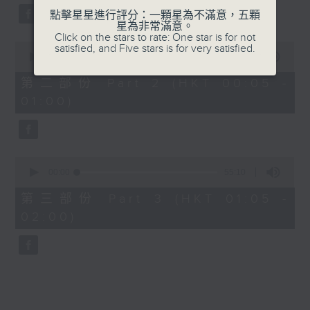
點擊星星進行評分：一顆星為不滿意，五顆
星為非常滿意。
Click on the stars to rate: One star is for not
0
satisfied, and Five stars is for very satisfied.
seconds
00:00
55:19
of
55
第二部份 Part 2 (HKT 00:05 -
minutes,
01:00)
19
seconds
0
seconds
00:00
55:10
of
55
第三部份 Part 3 (HKT 01:05 -
minutes,
02:00)
10
seconds