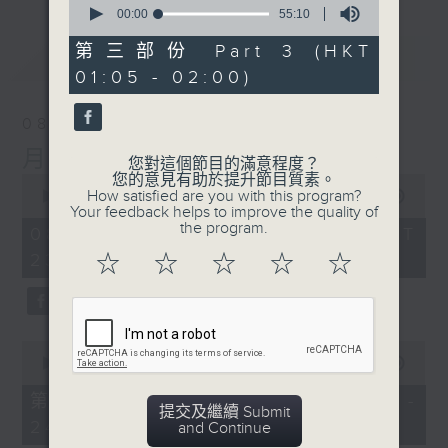
seconds
00:00
55:10
of
55
第三部份 Part 3 (HKT
最新
LATEST
minutes,
01:05 - 02:00)
10
seconds
08/08/2026
月夜樂逍遙
您對這個節目的滿意程度？
您的意見有助於提升節目質素。
0
How satisfied are you with this program?
seconds
00:00
2:45:00
Your feedback helps to improve the quality of
of
the program.
2
08/08/2026 - 足本 Full (HKT
hours,
23:05 - 02:00)
☆
☆
☆
☆
☆
45
minutes,
0
seconds
0
seconds
00:00
55:10
of
55
第一部份 Part 1 (HKT 23:05 -
minutes,
提交及繼續 Submit
24:00)
10
and Continue
seconds