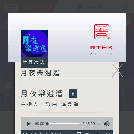
ENG
/
簡
×
全新 RTHK On The Go
取得
一手掌握 RTHK 電台、電視節目
X
所有集數
月夜樂逍遙
月夜樂逍遙
...
主持人：選曲 羅曼穎
0
seconds
00:00
2:45:00
of
2