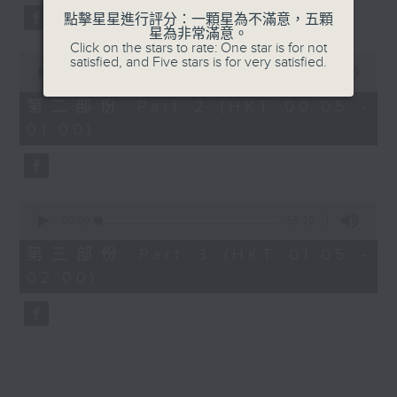
點擊星星進行評分：一顆星為不滿意，五顆
星為非常滿意。
Click on the stars to rate: One star is for not
0
satisfied, and Five stars is for very satisfied.
seconds
00:00
55:19
of
55
第二部份 Part 2 (HKT 00:05 -
minutes,
01:00)
19
seconds
0
seconds
00:00
55:10
of
55
第三部份 Part 3 (HKT 01:05 -
minutes,
02:00)
10
seconds