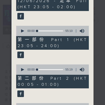
12/06/2026 - 足本 Full
hours,
(HKT 23:05 - 02:00)
45
minutes,
0
seconds
月夜樂逍遙
電台直播
0
所有集數
seconds
00:00
55:10
of
55
第一部份 Part 1 (HKT
minutes,
23:05 - 24:00)
您喜歡這個節目嗎?
10
seconds
簡介
GIST
0
seconds
00:00
55:19
主持人：選曲 羅曼穎
of
55
每晚的約定時間 深夜11點
第二部份 Part 2 (HKT
minutes,
每晚的約定地點 香港電台普通話台
00:05 - 01:00)
19
seconds
讓聽眾
從耳熟能詳的樂曲中
重拾歲月的共鳴及感動
0