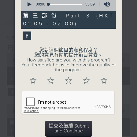
seconds
00:00
55:09
of
55
第三部份 Part 3 (HKT
最新
LATEST
minutes,
01:05 - 02:00)
9
seconds
06/08/2026
月夜樂逍遙
您對這個節目的滿意程度？
您的意見有助於提升節目質素。
0
How satisfied are you with this program?
seconds
00:00
2:44:59
Your feedback helps to improve the quality of
of
the program.
2
06/08/2026 - 足本 Full (HKT
hours,
23:05 - 02:00)
☆
☆
☆
☆
☆
44
minutes,
59
seconds
0
seconds
00:00
55:00
of
55
第一部份 Part 1 (HKT 23:05 -
minutes,
提交及繼續 Submit
24:00)
0
and Continue
seconds