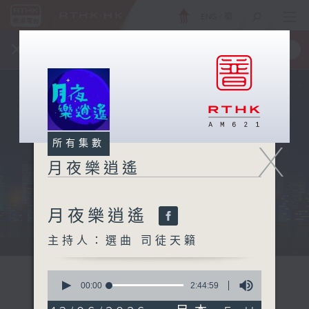
ENG
/
簡
×
全新 RTHK On The Go
取得
一手掌握 RTHK 電台、電視節目
X
所有集數
月夜樂逍遙
月夜樂逍遙
...
主持人：選曲 司徒天籟
0
seconds
00:00
2:44:59
of
2