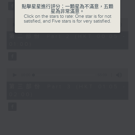
點擊星星進行評分：一顆星為不滿意，五顆
星為非常滿意。
Click on the stars to rate: One star is for not
0
satisfied, and Five stars is for very satisfied.
seconds
00:00
55:09
of
55
第二部份 Part 2 (HKT 00:05 -
minutes,
01:00)
9
seconds
0
seconds
00:00
55:09
of
55
第三部份 Part 3 (HKT 01:05 -
minutes,
02:00)
9
seconds