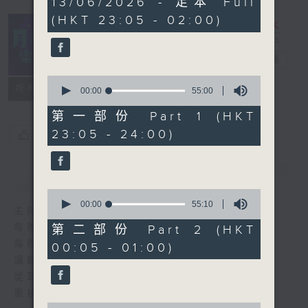
13/06/2026 - 足本 Full
hours,
(HKT 23:05 - 02:00)
44
minutes,
59
seconds
月夜樂逍遙
電台直播
0
所有集數
seconds
00:00
55:00
of
55
第一部份 Part 1 (HKT
minutes,
23:05 - 24:00)
您喜歡這個節目嗎?
0
seconds
簡介
GIST
0
seconds
00:00
55:10
主持人：選曲 司徒天籟
of
55
每晚的約定時間 深夜11點
第二部份 Part 2 (HKT
minutes,
每晚的約定地點 香港電台普通話台
00:05 - 01:00)
10
seconds
讓聽眾
從耳熟能詳的樂曲中
重拾歲月的共鳴及感動
0