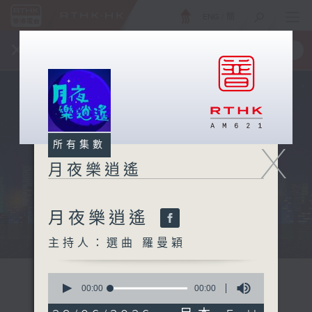
ENG
/
簡
×
全新 RTHK On The Go
取得
一手掌握 RTHK 電台、電視節目
X
所有集數
月夜樂逍遙
月夜樂逍遙
...
主持人：選曲 羅曼穎
0
seconds
00:00
00:00
of
0