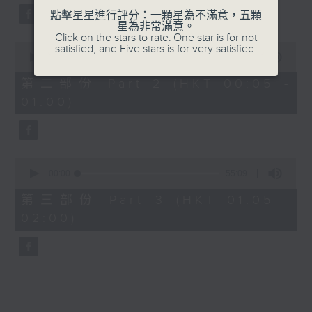
點擊星星進行評分：一顆星為不滿意，五顆
星為非常滿意。
Click on the stars to rate: One star is for not
0
satisfied, and Five stars is for very satisfied.
seconds
00:00
55:09
of
55
第二部份 Part 2 (HKT 00:05 -
minutes,
01:00)
9
seconds
0
seconds
00:00
55:09
of
55
第三部份 Part 3 (HKT 01:05 -
minutes,
02:00)
9
seconds