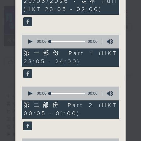
29/06/2026 - 足本 Full
seconds
(HKT 23:05 - 02:00)
月夜樂逍遙
電台直播
0
所有集數
seconds
00:00
00:00
of
0
第一部份 Part 1 (HKT
seconds
23:05 - 24:00)
您喜歡這個節目嗎?
簡介
GIST
0
seconds
00:00
00:00
主持人：選曲 羅曼穎
of
0
每晚的約定時間 深夜11點
第二部份 Part 2 (HKT
seconds
每晚的約定地點 香港電台普通話台
00:05 - 01:00)
讓聽眾
從耳熟能詳的樂曲中
重拾歲月的共鳴及感動
0