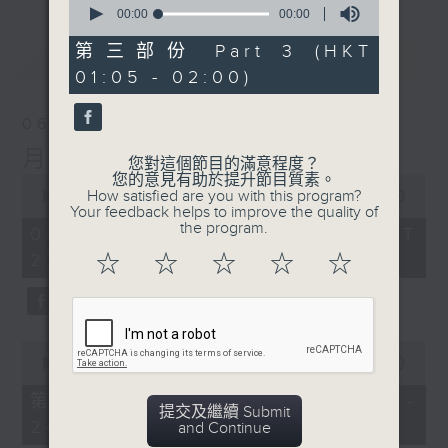
seconds
00:00
00:00
of
0
第三部份 Part 3 (HKT
最新
LATEST
seconds
01:05 - 02:00)
06/08/2026
月夜樂逍遙
您對這個節目的滿意程度？
您的意見有助於提升節目質素。
0
How satisfied are you with this program?
seconds
00:00
2:44:59
Your feedback helps to improve the quality of
of
the program.
2
06/08/2026 - 足本 Full (HKT
hours,
23:05 - 02:00)
☆
☆
☆
☆
☆
44
minutes,
59
seconds
0
seconds
00:00
55:00
of
55
第一部份 Part 1 (HKT 23:05 -
minutes,
提交及繼續 Submit
24:00)
0
and Continue
seconds