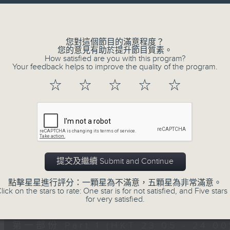
讓聽眾
Volume
從耳熟能詳的樂曲中
重拾歲月的共鳴及感動
您對這個節目的滿意程度？
您的意見有助於提升節目質素。
How satisfied are you with this program?
Your feedback helps to improve the quality of the program.
07/08/2026
☆
☆
☆
☆
☆
月夜樂逍遙
0
seconds
00:00
of
2
07/08/2026 - 足本 Full (HKT 23:05
hours,
45
提交及繼續 Submit and Continue
minutes,
0
點擊星星進行評分：一顆星為不滿意，五顆星為非常滿意。
seconds
Volume
lick on the stars to rate: One star is for not satisfied, and Five stars 
90%
0
for very satisfied.
seconds
00:00
of
55
第一部份 Part 1 (HKT 23:05 - 24:00
minutes,