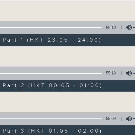
讓聽眾從耳熟能詳的樂曲中重拾歲月的共鳴及感
Volume
55:10
art 1 (HKT 23:05 - 24:00)
Volume
月夜樂逍遙
所有集數
55:19
art 2 (HKT 00:05 - 01:00)
您喜歡這個節目嗎?
Volume
主持人：選曲 劉明正
55:09
每晚的約定時間 深夜11點
art 3 (HKT 01:05 - 02:00)
每晚的約定地點 香港電台普通話台