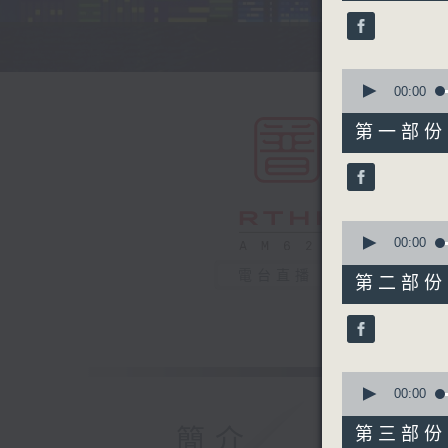
44
minutes,
59
seconds
90%
0
seconds
00:00
of
55
第一部份 P
minutes,
10
seconds
90%
0
seconds
00:00
of
55
電台直播
第二部份 P
minutes,
19
seconds
90%
0
seconds
00:00
of
55
簡介
第三部份 P
minutes,