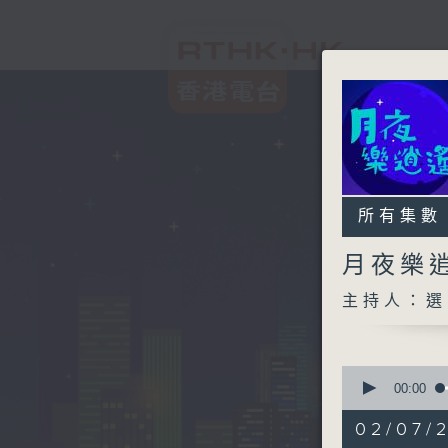
所有集數
月夜樂
主持人：選
0
seconds
00:00
of
2
02/07/
hours,