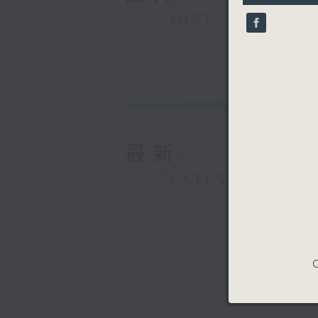
9
GIST
seconds
90%
最新
LATEST
C