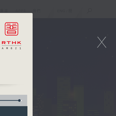
重溫
APPS
我們
ENG
/
簡
X