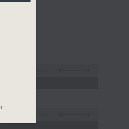
2:45:00
 - 02:00)
is
55:10
)