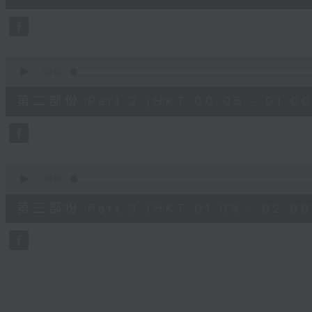
10
seconds
Volume
90%
0
seconds
00:00
of
55
第二部份 Part 2 (HKT 00:05 - 01:00
minutes,
19
seconds
Volume
90%
0
seconds
00:00
of
55
第三部份 Part 3 (HKT 01:05 - 02:00
minutes,
10
seconds
Volume
90%