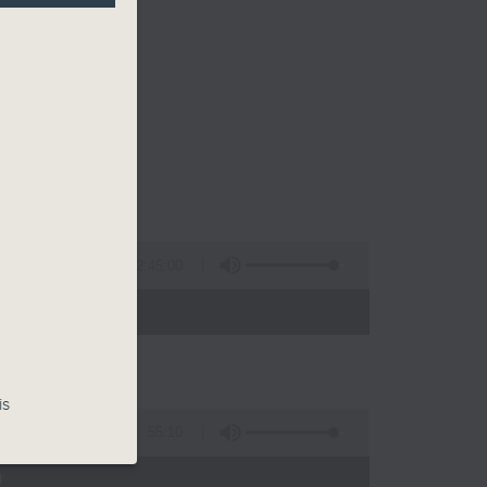
2:45:00
 - 02:00)
is
55:10
)