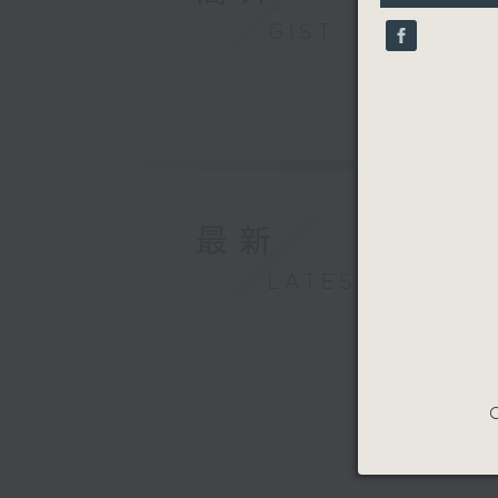
9
GIST
seconds
90%
最新
LATEST
C