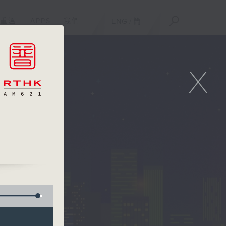
重溫
APPS
我們
ENG
/
簡
X