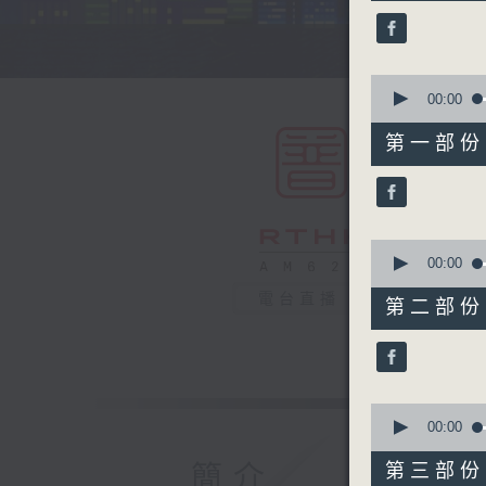
44
minutes,
59
seconds
90%
0
seconds
00:00
of
55
第一部份 P
minutes,
0
seconds
90%
0
seconds
00:00
of
55
電台直播
第二部份 P
minutes,
10
seconds
90%
0
seconds
00:00
of
55
簡介
第三部份 P
minutes,