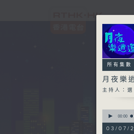
所有集數
月夜樂
主持人：選
0
seconds
00:00
of
2
03/07/
hours,