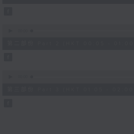
10
seconds
Volume
90%
0
seconds
00:00
of
55
第二部份 Part 2 (HKT 00:05 - 01:00
minutes,
19
seconds
Volume
90%
0
seconds
00:00
of
55
第三部份 Part 3 (HKT 01:05 - 02:00
minutes,
10
seconds
Volume
90%