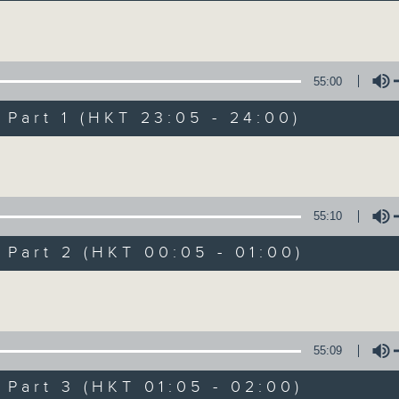
讓聽眾從耳熟能詳的樂曲中重拾歲月的共鳴及感
Volume
55:00
art 1 (HKT 23:05 - 24:00)
Volume
月夜樂逍遙
所有集數
55:10
art 2 (HKT 00:05 - 01:00)
您喜歡這個節目嗎?
Volume
主持人：選曲 羅曼穎
55:09
每晚的約定時間 深夜11點
art 3 (HKT 01:05 - 02:00)
每晚的約定地點 香港電台普通話台