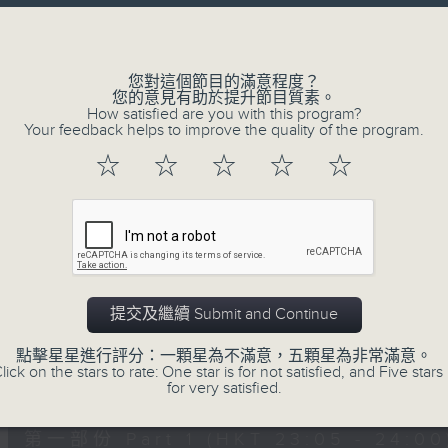
讓聽眾
Volume
從耳熟能詳的樂曲中
重拾歲月的共鳴及感動
您對這個節目的滿意程度？
您的意見有助於提升節目質素。
How satisfied are you with this program?
Your feedback helps to improve the quality of the program.
08/08/2026
☆
☆
☆
☆
☆
月夜樂逍遙
0
seconds
00:00
of
2
08/08/2026 - 足本 Full (HKT 23:05
hours,
45
提交及繼續 Submit and Continue
minutes,
0
點擊星星進行評分：一顆星為不滿意，五顆星為非常滿意。
seconds
Volume
lick on the stars to rate: One star is for not satisfied, and Five stars 
90%
0
for very satisfied.
seconds
00:00
of
55
第一部份 Part 1 (HKT 23:05 - 24:00
minutes,