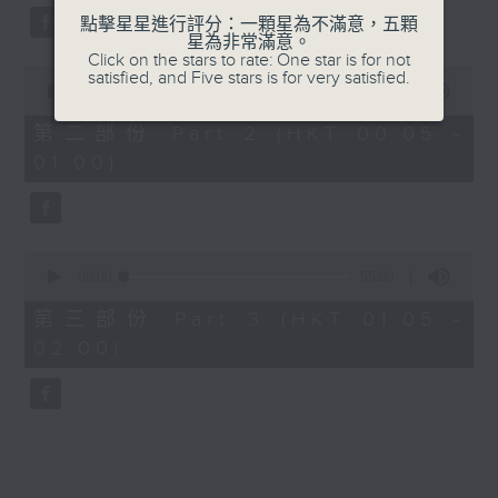
點擊星星進行評分：一顆星為不滿意，五顆
星為非常滿意。
Click on the stars to rate: One star is for not
0
satisfied, and Five stars is for very satisfied.
seconds
00:00
55:09
of
55
第二部份 Part 2 (HKT 00:05 -
minutes,
01:00)
9
seconds
0
seconds
00:00
55:09
of
55
第三部份 Part 3 (HKT 01:05 -
minutes,
02:00)
9
seconds