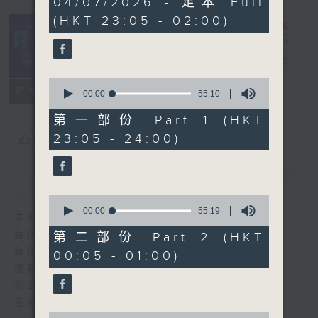
04/07/2026 - 足本 Full
hours,
(HKT 23:05 - 02:00)
45
minutes,
0
seconds
月夜樂逍遙
電台直播
0
所有集數
seconds
00:00
55:10
of
55
第一部份 Part 1 (HKT
minutes,
23:05 - 24:00)
您喜歡這個節目嗎?
10
seconds
簡介
GIST
0
seconds
00:00
55:19
主持人：選曲 司徒天籟
of
55
每晚的約定時間 深夜11點
第二部份 Part 2 (HKT
minutes,
每晚的約定地點 香港電台普通話台
00:05 - 01:00)
19
seconds
讓聽眾
從耳熟能詳的樂曲中
重拾歲月的共鳴及感動
0