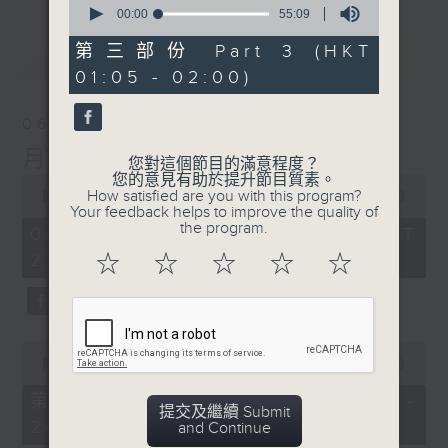
seconds
00:00
55:09
of
55
第三部份 Part 3 (HKT
最新
LATEST
minutes,
01:05 - 02:00)
9
seconds
06/08/2026
月夜樂逍遙
您對這個節目的滿意程度？
您的意見有助於提升節目質素。
0
How satisfied are you with this program?
seconds
00:00
2:44:59
Your feedback helps to improve the quality of
of
the program.
2
06/08/2026 - 足本 Full (HKT
hours,
23:05 - 02:00)
☆
☆
☆
☆
☆
44
minutes,
59
seconds
0
seconds
00:00
55:00
of
55
第一部份 Part 1 (HKT 23:05 -
minutes,
提交及繼續 Submit
24:00)
0
and Continue
seconds