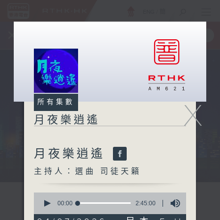
ENG
/
簡
×
全新 RTHK On The Go
取得
一手掌握 RTHK 電台、電視節目
X
所有集數
月夜樂逍遙
月夜樂逍遙
...
主持人：選曲 司徒天籟
0
seconds
00:00
2:45:00
of
2