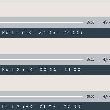
讓聽眾從耳熟能詳的樂曲中重拾歲月的共鳴及感
Volume
55:00
art 1 (HKT 23:05 - 24:00)
Volume
月夜樂逍遙
所有集數
55:10
art 2 (HKT 00:05 - 01:00)
您喜歡這個節目嗎?
Volume
主持人：選曲 高炬
55:09
每晚的約定時間 深夜11點
art 3 (HKT 01:05 - 02:00)
每晚的約定地點 香港電台普通話台