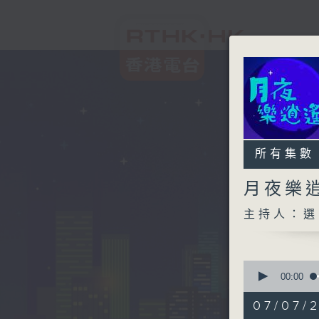
所有集數
月夜樂
主持人：選
0
seconds
00:00
of
2
07/07/
hours,