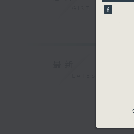
9
GIST
seconds
90%
最新
LATEST
C