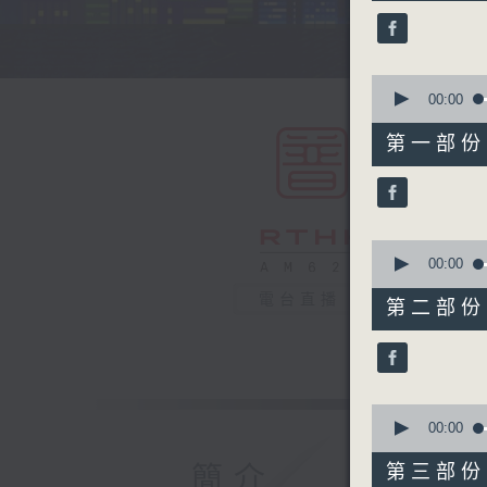
44
minutes,
59
seconds
90%
0
seconds
00:00
of
55
第一部份 P
minutes,
0
seconds
90%
0
seconds
00:00
of
55
電台直播
第二部份 P
minutes,
10
seconds
90%
0
seconds
00:00
of
55
簡介
第三部份 P
minutes,