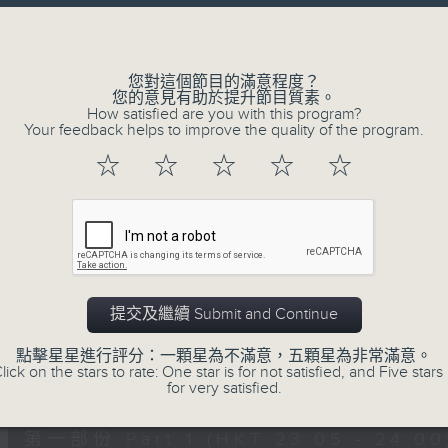
讓聽眾
Volume
從耳熟能詳的樂曲中
重拾歲月的共鳴及感動
您對這個節目的滿意程度？
您的意見有助於提升節目質素。
How satisfied are you with this program?
Your feedback helps to improve the quality of the program.
07/08/2026
☆
☆
☆
☆
☆
月夜樂逍遙
0
seconds
00:00
of
2
07/08/2026 - 足本 Full (HKT 23:05
hours,
45
提交及繼續 Submit and Continue
minutes,
0
點擊星星進行評分：一顆星為不滿意，五顆星為非常滿意。
seconds
Volume
lick on the stars to rate: One star is for not satisfied, and Five stars 
90%
0
for very satisfied.
seconds
00:00
of
55
第一部份 Part 1 (HKT 23:05 - 24:00
minutes,