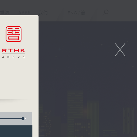
重溫
APPS
我們
ENG
/
簡
X