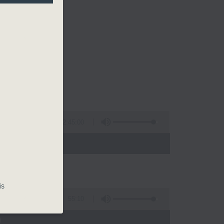
2:45:00
 - 02:00)
is
55:10
)