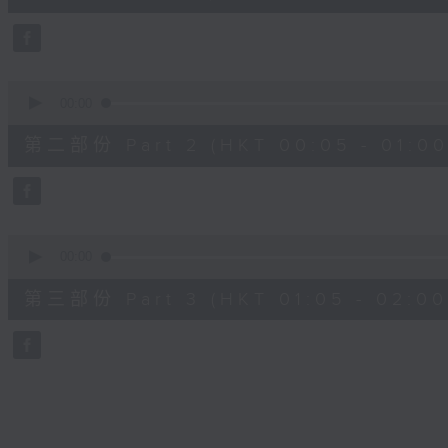
10
seconds
Volume
90%
0
seconds
00:00
of
55
第二部份 Part 2 (HKT 00:05 - 01:00
minutes,
19
seconds
Volume
90%
0
seconds
00:00
of
55
第三部份 Part 3 (HKT 01:05 - 02:00
minutes,
10
seconds
Volume
90%