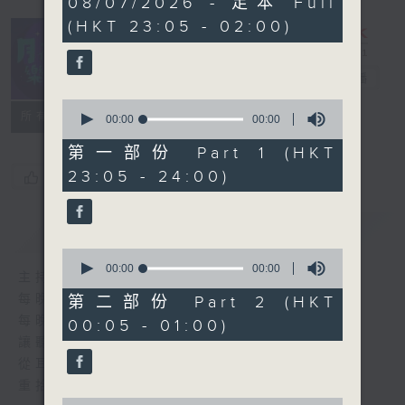
08/07/2026 - 足本 Full
seconds
(HKT 23:05 - 02:00)
月夜樂逍遙
電台直播
0
所有集數
seconds
00:00
00:00
of
0
第一部份 Part 1 (HKT
seconds
23:05 - 24:00)
您喜歡這個節目嗎?
簡介
GIST
0
seconds
00:00
00:00
主持人：選曲 羅曼穎
of
0
每晚的約定時間 深夜11點
第二部份 Part 2 (HKT
seconds
每晚的約定地點 香港電台普通話台
00:05 - 01:00)
讓聽眾
從耳熟能詳的樂曲中
重拾歲月的共鳴及感動
0