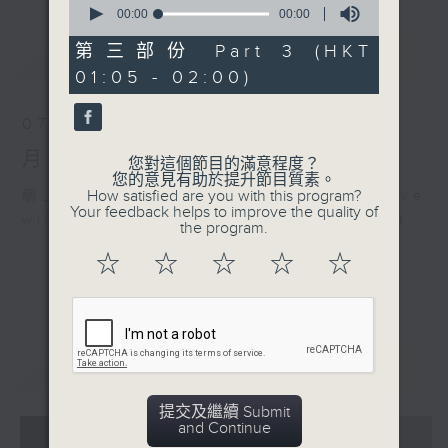
seconds
00:00
00:00
of
0
第三部份 Part 3 (HKT
最新
LATEST
seconds
01:05 - 02:00)
07/08/2026
月夜樂逍遙
您對這個節目的滿意程度？
您的意見有助於提升節目質素。
How satisfied are you with this program?
網上直播完畢稍後提供節目重溫。 Archive
Your feedback helps to improve the quality of
will be available after live webcast
the program.
☆
☆
☆
☆
☆
重溫
CATCHUP
提交及繼續 Submit
and Continue
07 - 08
2026