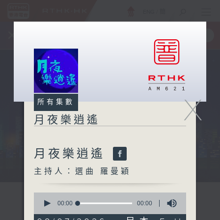
ENG
/
簡
×
全新 RTHK On The Go
取得
一手掌握 RTHK 電台、電視節目
X
所有集數
月夜樂逍遙
月夜樂逍遙
...
主持人：選曲 羅曼穎
0
seconds
00:00
00:00
of
0