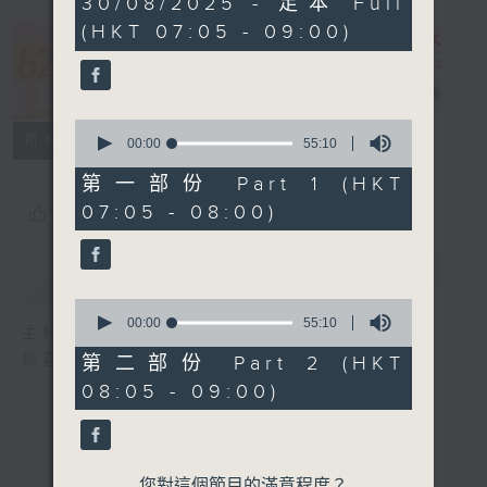
30/08/2025 - 足本 Full
hour,
(HKT 07:05 - 09:00)
50
minutes,
621 金曲專門
0
seconds
店
電台直播
0
所有集數
seconds
00:00
55:10
of
55
第一部份 Part 1 (HKT
minutes,
07:05 - 08:00)
您喜歡這個節目嗎?
10
seconds
簡介
GIST
0
seconds
00:00
55:10
主持人：宛佳
of
55
你喜愛的金曲都會出現在金曲專門店
第二部份 Part 2 (HKT
minutes,
08:05 - 09:00)
10
seconds
您對這個節目的滿意程度？