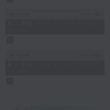
0
seconds
00:00
55:20
of
55
第二部份 Part 2 (HKT 08:05 -
minutes,
09:00)
20
seconds
0
seconds
00:00
30:09
of
30
第三部份 Part 3 (HKT 09:05 -
minutes,
09:35)
9
seconds