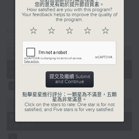
您的意見有助於提升節目質素。
最新
How satisfied are you with this program?
LATEST
Your feedback helps to improve the quality of
the program.
☆
☆
☆
☆
☆
02/08/2026
621 金曲專門店
0
seconds
00:00
2:19:59
of
2
02/08/2026 - 足本 Full (HKT
hours,
07:05 - 09:35)
19
提交及繼續 Submit
minutes,
and Continue
59
seconds
點擊星星進行評分：一顆星為不滿意，五顆
星為非常滿意。
0
Click on the stars to rate: One star is for not
seconds
00:00
55:10
satisfied, and Five stars is for very satisfied.
of
55
第一部份 Part 1 (HKT 07:05 -
minutes,
08:00)
10
seconds