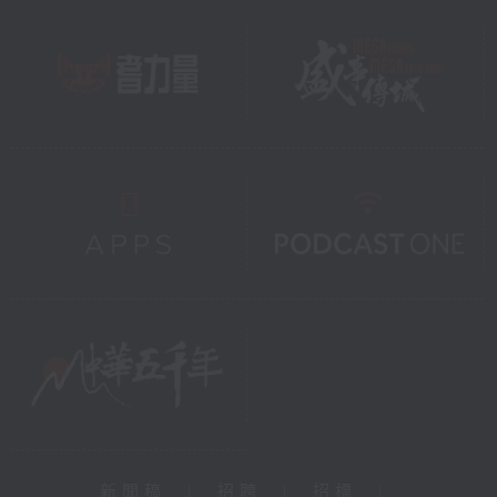
新聞稿
|
招聘
|
招標
|