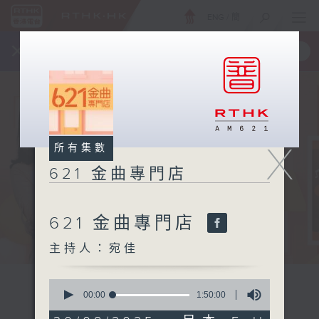
ENG
/
簡
×
全新 RTHK On The Go
取得
一手掌握 RTHK 電台、電視節目
X
所有集數
621 金曲專門店
621 金曲專門店
主持人：宛佳
0
seconds
00:00
1:50:00
of
1