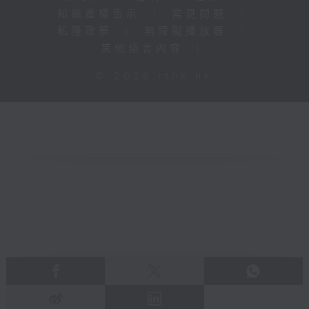
知識產權告示
|
常見問題
|
私隱政策
|
無障礙播放器
|
其他語言內容
|
© 2026 rthk.hk