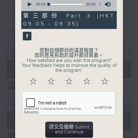
seconds
00:00
30:09
最新
of
LATEST
30
第三部份 Part 3 (HKT
minutes,
09:05 - 09:35)
9
seconds
08/08/2026
621 金曲專門店
0
您對這個節目的滿意程度？
seconds
00:00
2:45:00
您的意見有助於提升節目質素。
of
How satisfied are you with this program?
2
08/08/2026 - 足本 Full (HKT
Your feedback helps to improve the quality of
hours,
the program.
07:05 - 10:00)
45
minutes,
☆
☆
☆
☆
☆
0
seconds
0
seconds
00:00
55:10
of
55
第一部份 Part 1 (HKT 07:05 -
minutes,
08:00)
10
提交及繼續 Submit
seconds
and Continue