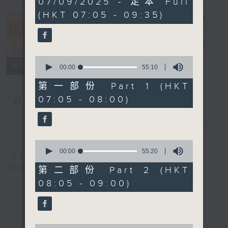
07/09/2025 - 足本 Full
hours,
(HKT 07:05 - 09:35)
19
minutes,
621 金曲專門
59
seconds
店
電台直播
0
所有集數
seconds
00:00
55:10
of
55
第一部份 Part 1 (HKT
minutes,
07:05 - 08:00)
您喜歡這個節目嗎?
10
seconds
簡介
GIST
0
seconds
00:00
55:20
主持人：鄭敏兒
of
55
你喜愛的金曲都會出現在金曲專門店
第二部份 Part 2 (HKT
minutes,
08:05 - 09:00)
20
seconds
0