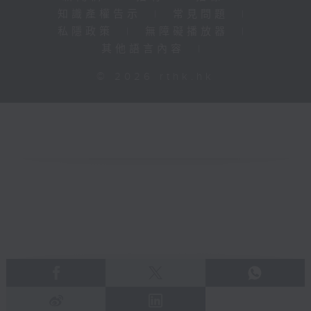
知識產權告示
|
常見問題
|
私隱政策
|
無障礙播放器
|
其他語言內容
|
© 2026 rthk.hk