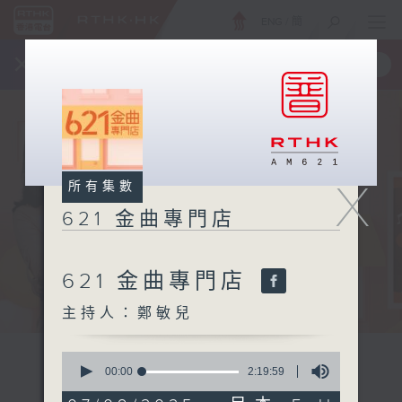
ENG
/
簡
×
全新 RTHK On The Go
取得
一手掌握 RTHK 電台、電視節目
X
所有集數
621 金曲專門店
621 金曲專門店
主持人：鄭敏兒
0
seconds
00:00
2:19:59
of
2