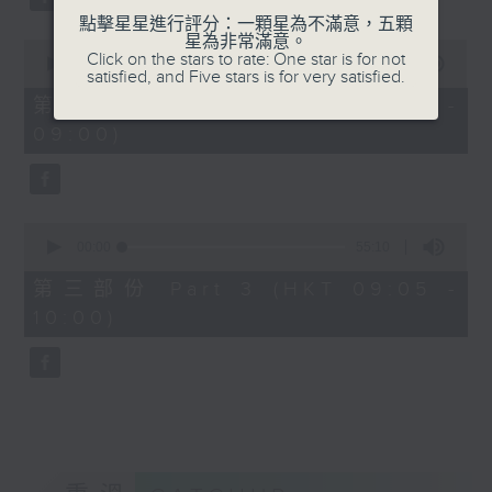
點擊星星進行評分：一顆星為不滿意，五顆
星為非常滿意。
0
Click on the stars to rate: One star is for not
seconds
00:00
55:20
satisfied, and Five stars is for very satisfied.
of
55
第二部份 Part 2 (HKT 08:05 -
minutes,
09:00)
20
seconds
0
seconds
00:00
55:10
of
55
第三部份 Part 3 (HKT 09:05 -
minutes,
10:00)
10
seconds