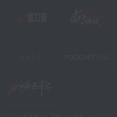
新聞稿
|
招聘
|
招標
|