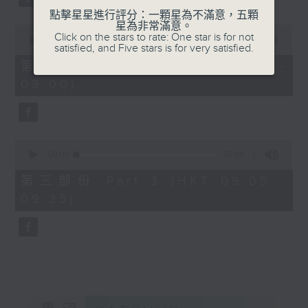
點擊星星進行評分：一顆星為不滿意，五顆
星為非常滿意。
0
Click on the stars to rate: One star is for not
seconds
00:00
55:20
satisfied, and Five stars is for very satisfied.
of
55
第二部份 Part 2 (HKT 08:05 -
minutes,
09:00)
20
seconds
0
seconds
00:00
30:09
of
30
第三部份 Part 3 (HKT 09:05 -
minutes,
09:35)
9
seconds