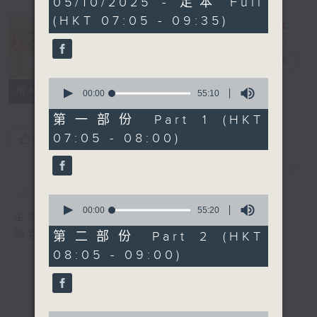
05/10/2025 - 足本 Full
hours,
(HKT 07:05 - 09:35)
20
minutes,
621 金曲專門
0
seconds
店
電台直播
0
所有集數
seconds
00:00
55:10
of
55
第一部份 Part 1 (HKT
minutes,
07:05 - 08:00)
您喜歡這個節目嗎?
10
seconds
簡介
GIST
0
seconds
00:00
55:20
主持人：鄭敏兒
of
55
你喜愛的金曲都會出現在金曲專門店
第二部份 Part 2 (HKT
minutes,
08:05 - 09:00)
20
seconds
0