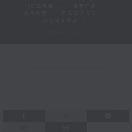
知識產權告示
|
常見問題
|
私隱政策
|
無障礙播放器
|
其他語言內容
|
© 2026 rthk.hk