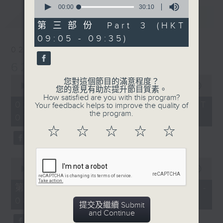
seconds
00:00
30:10
最新
of
LATEST
30
第三部份 Part 3 (HKT
minutes,
09:05 - 09:35)
10
seconds
02/08/2026
621 金曲專門店
0
您對這個節目的滿意程度？
seconds
00:00
2:19:59
您的意見有助於提升節目質素。
of
How satisfied are you with this program?
2
02/08/2026 - 足本 Full (HKT
Your feedback helps to improve the quality of
hours,
the program.
07:05 - 09:35)
19
minutes,
☆
☆
☆
☆
☆
59
seconds
0
seconds
00:00
55:10
of
55
第一部份 Part 1 (HKT 07:05 -
minutes,
08:00)
10
提交及繼續 Submit
seconds
and Continue