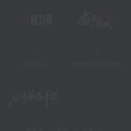
新聞稿
|
招聘
|
招標
|