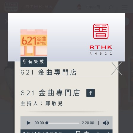
ENG
/
簡
×
全新 RTHK On The Go
取得
一手掌握 RTHK 電台、電視節目
X
所有集數
621 金曲專門店
621 金曲專門店
主持人：鄭敏兒
0
seconds
00:00
2:20:00
of
2