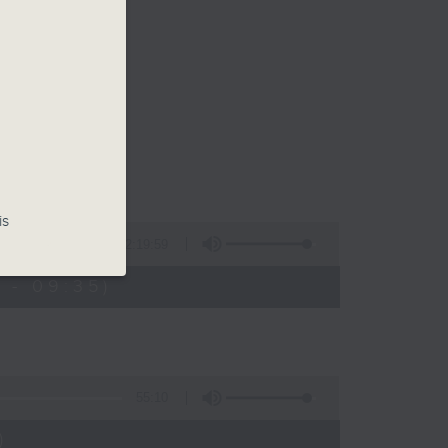
is
2:19:59
 - 09:35)
55:10
)