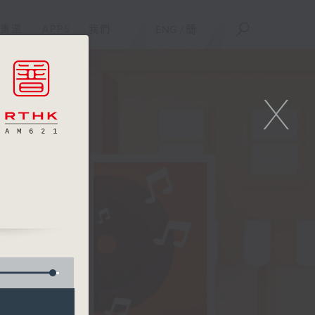
重溫
APPS
我們
ENG
/
簡
X