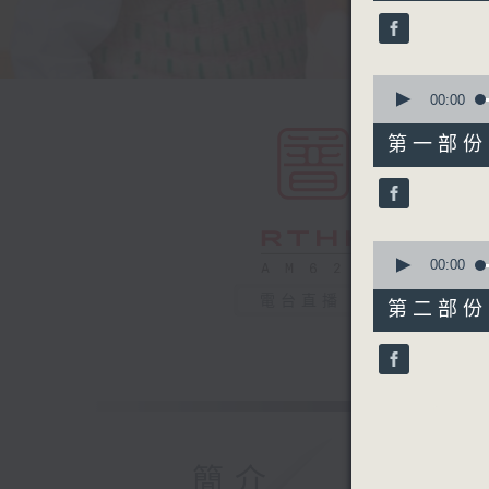
50
minutes,
0
seconds
90%
0
seconds
00:00
of
55
第一部份 P
minutes,
10
seconds
90%
0
seconds
00:00
of
55
電台直播
第二部份 P
minutes,
10
seconds
90%
簡介