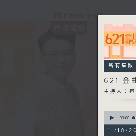
所有集數
621 
主持人：宛
0
seconds
00:00
of
1
11/10/2
hour,