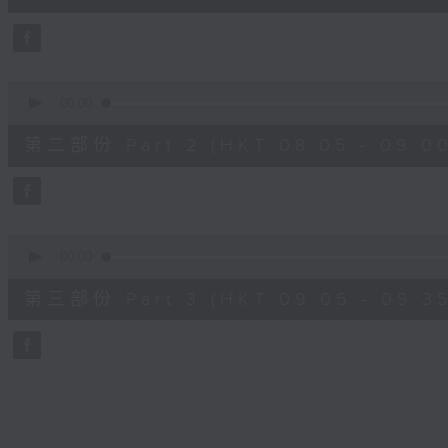
10
seconds
Volume
90%
0
seconds
00:00
of
55
第二部份 Part 2 (HKT 08:05 - 09:00
minutes,
20
seconds
Volume
90%
0
seconds
00:00
of
30
第三部份 Part 3 (HKT 09:05 - 09:35
minutes,
9
seconds
Volume
90%