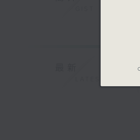
GIST
最新
C
LATEST