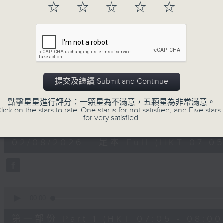
☆
☆
☆
☆
☆
02/08/2026
提交及繼續 Submit and Continue
621 金曲專門店
點擊星星進行評分：一顆星為不滿意，五顆星為非常滿意。
lick on the stars to rate: One star is for not satisfied, and Five stars 
0
for very satisfied.
seconds
00:00
of
2
02/08/2026 - 足本 Full (HKT 07:05
hours,
19
minutes,
59
seconds
Volume
90%
0
seconds
00:00
of
55
第一部份 Part 1 (HKT 07:05 - 08:00
minutes,