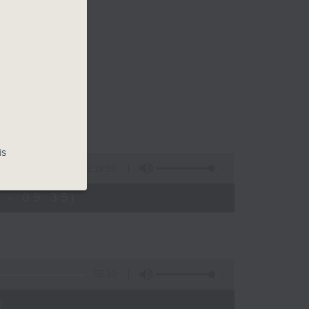
is
2:19:59
 - 09:35)
55:10
)