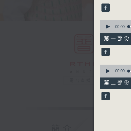
50
minutes,
0
seconds
90%
0
seconds
00:00
of
55
第一部份 P
minutes,
0
seconds
90%
0
seconds
00:00
of
55
電台直播
第二部份 P
minutes,
9
seconds
90%
簡介