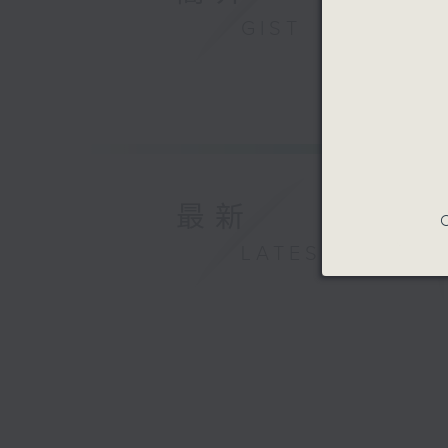
GIST
最新
C
LATEST