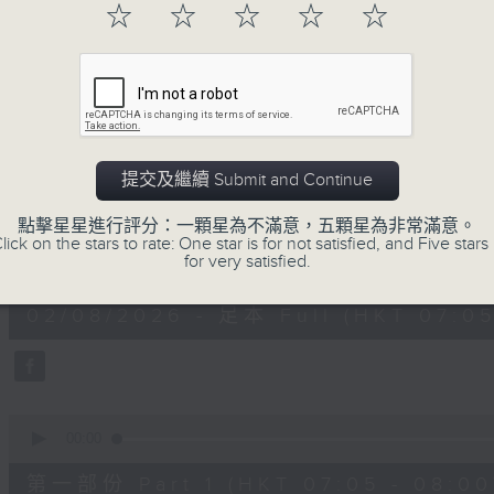
☆
☆
☆
☆
☆
02/08/2026
提交及繼續 Submit and Continue
621 金曲專門店
點擊星星進行評分：一顆星為不滿意，五顆星為非常滿意。
lick on the stars to rate: One star is for not satisfied, and Five stars 
0
for very satisfied.
seconds
00:00
of
2
02/08/2026 - 足本 Full (HKT 07:05
hours,
19
minutes,
59
seconds
Volume
90%
0
seconds
00:00
of
55
第一部份 Part 1 (HKT 07:05 - 08:00
minutes,