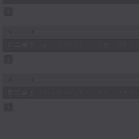
10
seconds
Volume
90%
0
seconds
00:00
of
55
第二部份 Part 2 (HKT 08:05 - 09:00
minutes,
20
seconds
Volume
90%
0
seconds
00:00
of
30
第三部份 Part 3 (HKT 09:05 - 09:35
minutes,
9
seconds
Volume
90%