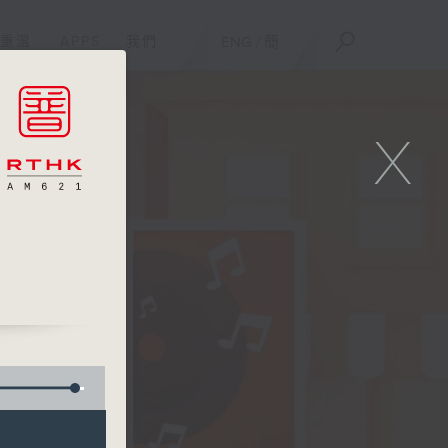
重溫
APPS
我們
ENG
/
簡
X