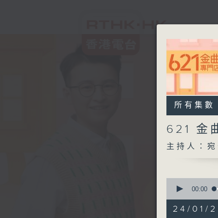
所有集數
621 
主持人：宛
0
seconds
00:00
of
1
24/01/
hour,