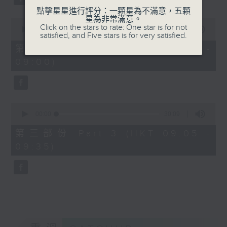
點擊星星進行評分：一顆星為不滿意，五顆
星為非常滿意。
0
Click on the stars to rate: One star is for not
seconds
00:00
55:09
satisfied, and Five stars is for very satisfied.
of
55
第二部份 Part 2 (HKT 08:05 -
minutes,
09:00)
9
seconds
0
seconds
00:00
30:09
of
30
第三部份 Part 3 (HKT 09:05 -
minutes,
09:35)
9
seconds