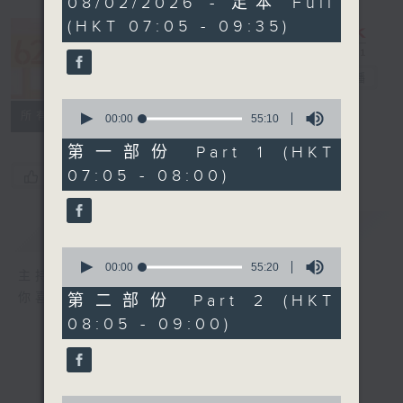
08/02/2026 - 足本 Full
hours,
(HKT 07:05 - 09:35)
19
minutes,
621 金曲專門
59
seconds
店
電台直播
0
所有集數
seconds
00:00
55:10
of
55
第一部份 Part 1 (HKT
minutes,
07:05 - 08:00)
您喜歡這個節目嗎?
10
seconds
簡介
GIST
0
seconds
00:00
55:20
主持人：鄭敏兒
of
55
你喜愛的金曲都會出現在金曲專門店
第二部份 Part 2 (HKT
minutes,
08:05 - 09:00)
20
seconds
0