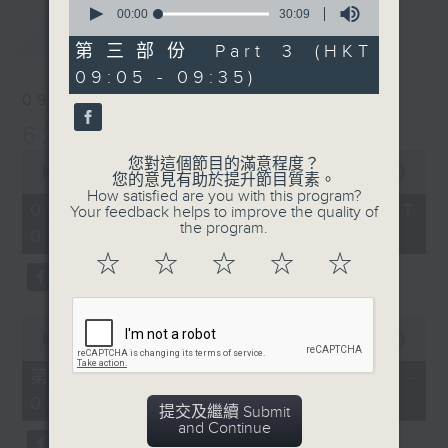
seconds
00:00
30:09
最新
of
LATEST
30
第三部份 Part 3 (HKT
minutes,
09:05 - 09:35)
9
seconds
09/08/2026
621 金曲專門店
0
您對這個節目的滿意程度？
seconds
00:00
2:19:59
您的意見有助於提升節目質素。
of
How satisfied are you with this program?
2
09/08/2026 - 足本 Full (HKT
Your feedback helps to improve the quality of
hours,
the program.
07:05 - 09:35)
19
minutes,
☆
☆
☆
☆
☆
59
seconds
0
seconds
00:00
55:00
of
55
第一部份 Part 1 (HKT 07:05 -
minutes,
08:00)
0
提交及繼續 Submit
seconds
and Continue