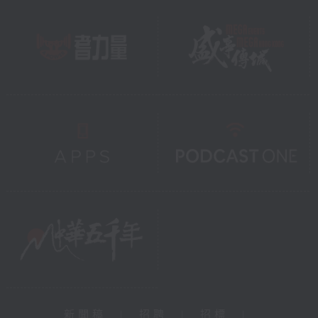
新聞稿
|
招聘
|
招標
|