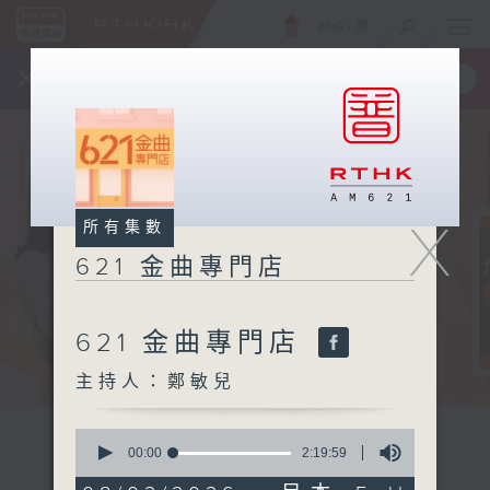
ENG
/
簡
×
全新 RTHK On The Go
取得
一手掌握 RTHK 電台、電視節目
X
所有集數
621 金曲專門店
621 金曲專門店
主持人：鄭敏兒
0
seconds
00:00
2:19:59
of
2