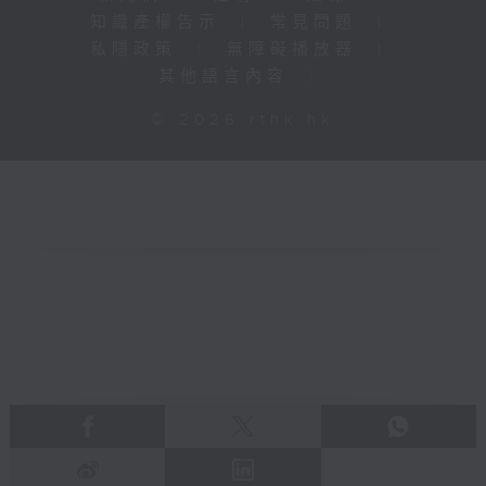
知識產權告示
|
常見問題
|
私隱政策
|
無障礙播放器
|
其他語言內容
|
© 2026 rthk.hk