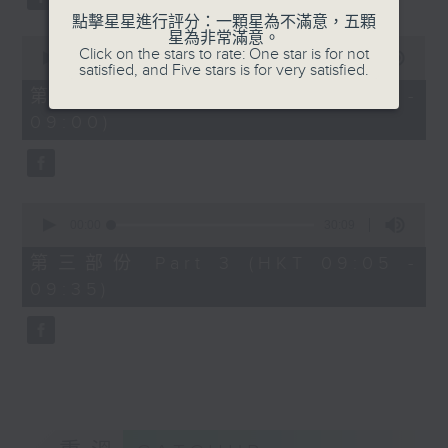
點擊星星進行評分：一顆星為不滿意，五顆
星為非常滿意。
0
Click on the stars to rate: One star is for not
seconds
00:00
55:20
satisfied, and Five stars is for very satisfied.
of
55
第二部份 Part 2 (HKT 08:05 -
minutes,
09:00)
20
seconds
0
seconds
00:00
30:09
of
30
第三部份 Part 3 (HKT 09:05 -
minutes,
09:35)
9
seconds