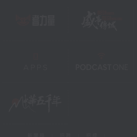
新聞稿
|
招聘
|
招標
|