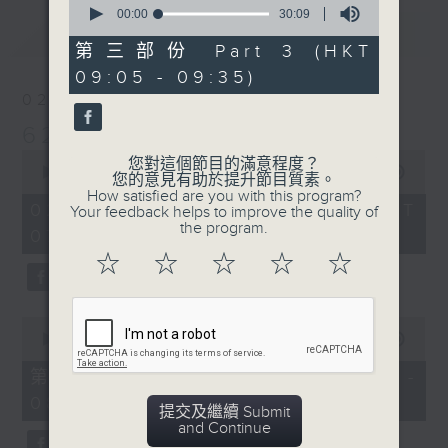
seconds
00:00
30:09
最新
of
LATEST
30
第三部份 Part 3 (HKT
minutes,
09:05 - 09:35)
9
seconds
02/08/2026
621 金曲專門店
0
您對這個節目的滿意程度？
seconds
00:00
2:19:59
您的意見有助於提升節目質素。
of
How satisfied are you with this program?
2
02/08/2026 - 足本 Full (HKT
Your feedback helps to improve the quality of
hours,
the program.
07:05 - 09:35)
19
minutes,
☆
☆
☆
☆
☆
59
seconds
0
seconds
00:00
55:10
of
55
第一部份 Part 1 (HKT 07:05 -
minutes,
08:00)
10
提交及繼續 Submit
seconds
and Continue