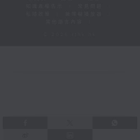
知識產權告示
|
常見問題
|
私隱政策
|
無障礙播放器
|
其他語言內容
|
© 2026 rthk.hk