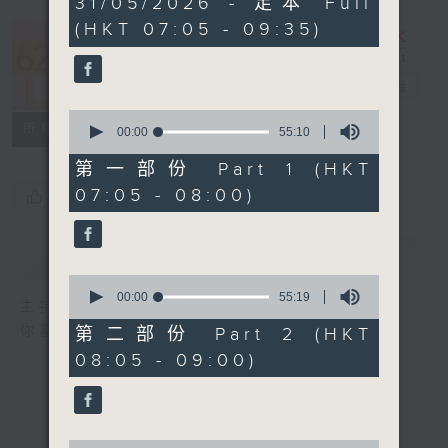
31/05/2026 - 足本 Full
hours,
(HKT 07:05 - 09:35)
19
minutes,
621 金曲專門
59
seconds
店
電台直播
0
所有集數
seconds
00:00
55:10
of
55
第一部份 Part 1 (HKT
minutes,
07:05 - 08:00)
您喜歡這個節目嗎?
10
seconds
簡介
GIST
0
seconds
00:00
55:19
主持人：鄭敏兒
of
55
你喜愛的金曲都會出現在金曲專門店
第二部份 Part 2 (HKT
minutes,
08:05 - 09:00)
19
seconds
0