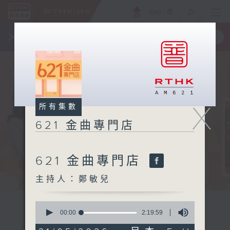
ENG
/
簡
×
全新 RTHK On The Go
取得
一手掌握 RTHK 電台、電視節目
X
所有集數
621 金曲專門店
621 金曲專門店
主持人：鄭敏兒
0
seconds
00:00
2:19:59
of
2