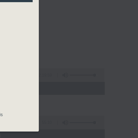
2:19:59
 - 09:35)
is
55:10
)