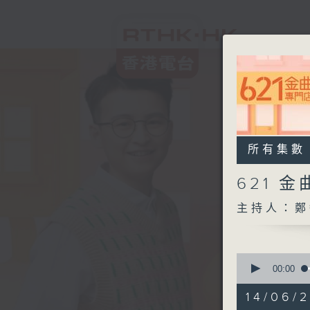
所有集數
621 
主持人：鄭
0
seconds
00:00
of
2
14/06/
hours,