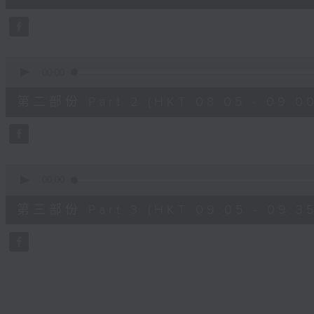
10
seconds
Volume
90%
0
seconds
00:00
of
55
第二部份 Part 2 (HKT 08:05 - 09:00
minutes,
20
seconds
Volume
90%
0
seconds
00:00
of
30
第三部份 Part 3 (HKT 09:05 - 09:35
minutes,
9
seconds
Volume
90%