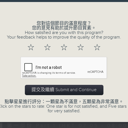
Volume
您對這個節目的滿意程度？
您的意見有助於提升節目質素。
How satisfied are you with this program?
Your feedback helps to improve the quality of the program.
02/08/2026
☆
☆
☆
☆
☆
621 金曲專門店
0
seconds
00:00
of
2
02/08/2026 - 足本 Full (HKT 07:05
hours,
19
提交及繼續 Submit and Continue
minutes,
59
點擊星星進行評分：一顆星為不滿意，五顆星為非常滿意。
seconds
Volume
lick on the stars to rate: One star is for not satisfied, and Five stars 
90%
0
for very satisfied.
seconds
00:00
of
55
第一部份 Part 1 (HKT 07:05 - 08:00
minutes,