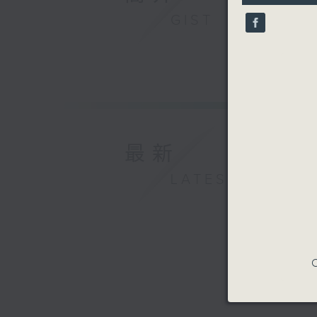
10
GIST
seconds
90%
最新
LATEST
C