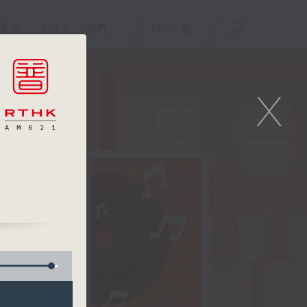
重溫
APPS
我們
ENG
/
簡
X