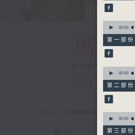
20
minutes,
0
seconds
90%
0
seconds
00:00
of
55
第一部份 P
minutes,
10
seconds
90%
0
seconds
00:00
of
55
電台直播
第二部份 P
minutes,
19
seconds
90%
0
seconds
00:00
of
30
簡介
第三部份 P
minutes,