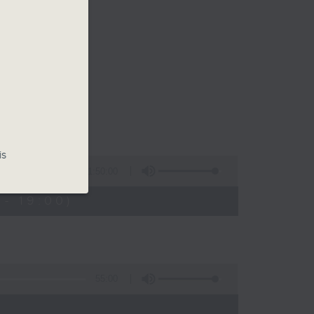
is
1:50:00
- 19:00)
55:00