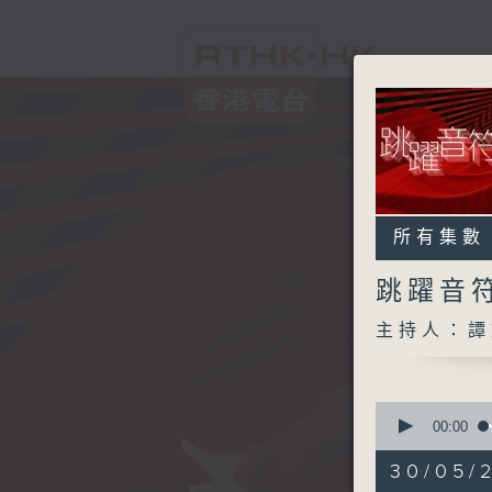
所有集數
跳躍音
主持人：譚
0
seconds
00:00
of
1
30/05/2
hour,