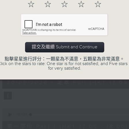
☆
☆
☆
☆
☆
30/05/2026
提交及繼續 Submit and Continue
跳躍音符
點擊星星進行評分：一顆星為不滿意，五顆星為非常滿意。
lick on the stars to rate: One star is for not satisfied, and Five stars 
0
for very satisfied.
seconds
00:00
of
1
30/05/2026 - 足本 Full (HKT 17:05 
hour,
50
minutes,
0
seconds
Volume
90%
0
seconds
00:00
of
55
第一部份 Part 1 (HKT 17:05 - 18:00)
minutes,