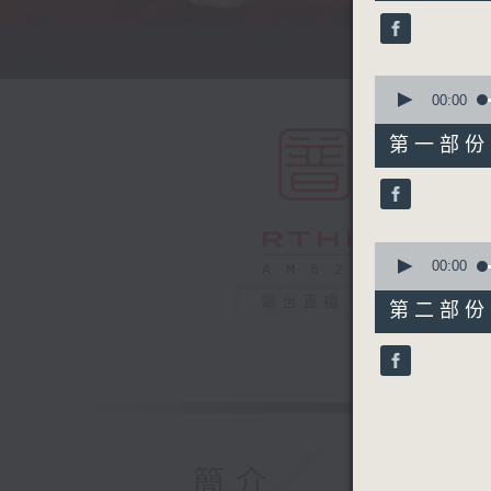
50
minutes,
0
主持
seconds
90%
0
seconds
00:00
of
55
第一部份 P
minutes,
0
seconds
90%
0
seconds
00:00
of
55
電台直播
第二部份 P
minutes,
9
seconds
90%
簡介