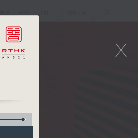
重溫
APPS
我們
ENG
/
簡
X