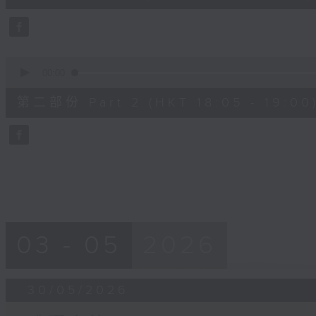
0
seconds
Volume
90%
0
seconds
00:00
of
55
第二部份 Part 2 (HKT 18:05 - 19:00
minutes,
9
seconds
Volume
90%
03 - 05
2026
30/05/2026