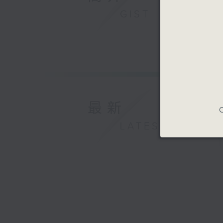
GIST
最新
C
LATEST