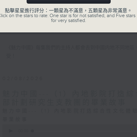
點擊星星進行評分：一顆星為不滿意，五顆星為非常滿意。
《魅力中國》由中央廣播電視總台粵港澳大灣區之聲與香港
lick on the stars to rate: One star is for not satisfied, and Five stars 
for very satisfied.
這裡既有歷經滄桑的悠久中華文化，也能感受當下的時代脈
《魅力中國》每集我們的主持人都會去到中國内地不同地區
受！
02/08/2026
魅力中國---（1）內地影院打造
部計劃研究生支教團的畢業故事
魅力中國---（1）內地影院打造綜合性文化體
畢業故事
0
seconds
00:00
of