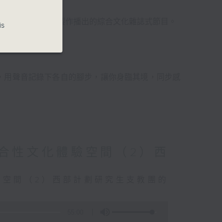
電台普通話台聯合製作播出的綜合文化雜誌式節目。
is
搏！
，用聲音記錄下各自的腳步，讓你身臨其境，同步感
綜合性文化體驗空間（2）西
驗空間（2）西部計劃研究生支教團的
55:00