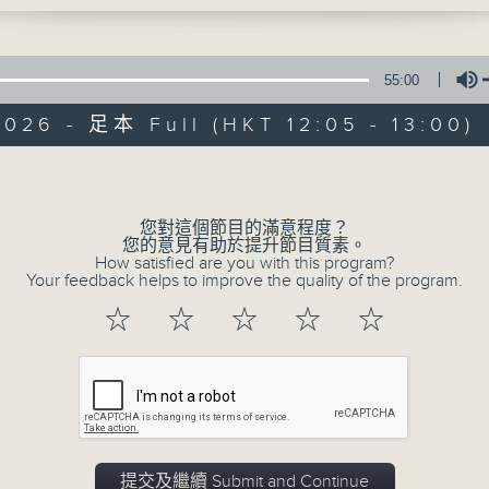
55:00
026 - 足本 Full (HKT 12:05 - 13:00)
Volume
魅力中國
您對這個節目的滿意程度？
您的意見有助於提升節目質素。
How satisfied are you with this program?
所有集數
Your feedback helps to improve the quality of the program.
☆
☆
☆
☆
☆
您喜歡這個節目嗎?
主持人：陳曦
播出時間: 逢周日中午12:00-13:00
提交及繼續 Submit and Continue