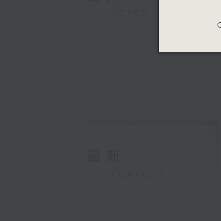
GIST
C
最新
LATEST