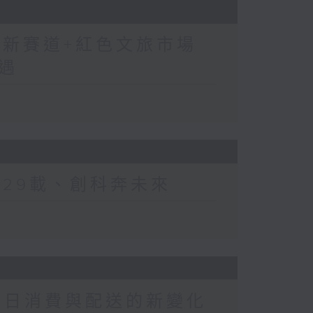
費新賽道+紅色文旅市場
遇
江29載、創科奔未來
崗夏日消費與配送的新變化