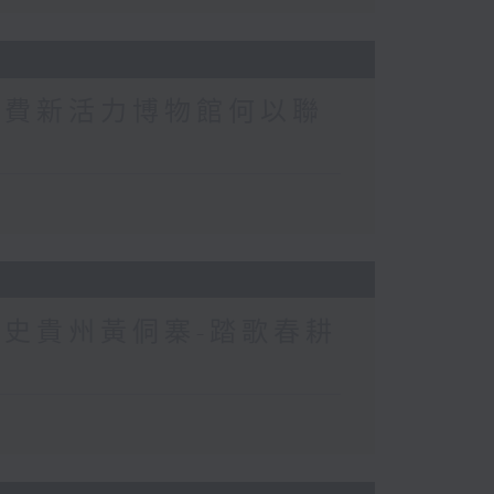
消費新活力博物館何以聯
歷史貴州黃侗寨-踏歌春耕