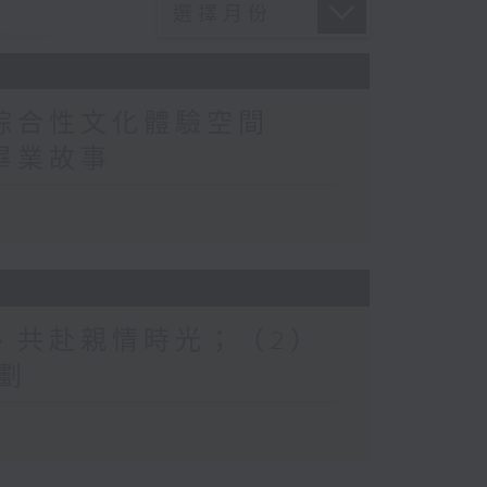
造綜合性文化體驗空間
畢業故事
溫、共赴親情時光；（2）
劃