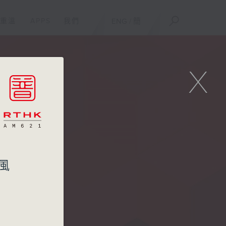
重溫
APPS
我們
ENG
/
簡
X
風