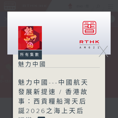
ENG
/
簡
×
全新 RTHK On The Go
取得
一手掌握 RTHK 電台、電視節目
X
所有集數
魅力中國
魅力中國---中國航天
發展新提速 / 香港故
事：西貢糧船灣天后
誕2026之海上天后