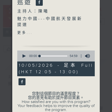
巡遊
主持人：陳曦
魅力中國---中國航天發展新
魅力中國
電台直播
提速
/ 香港故事：西貢糧船灣天
所有集數
更多...
后誕2026之海上天后巡遊
您喜歡這個節目嗎?
0
seconds
00:00
54:59
of
簡介
GIST
54
10/05/2026 - 足本 Full
minutes,
(HKT 12:05 - 13:00)
59
seconds
主持人：陳曦
播出時間: 逢周日中午12:00-13:00
您對這個節目的滿意程度？
您的意見有助於提升節目質素。
How satisfied are you with this program?
Your feedback helps to improve the quality of
《魅力中國》由中央廣播電視總台粵港澳大灣區之聲
the program.