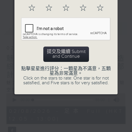
更多...
與香港電台普通話台聯合製作播出的綜合文化雜誌式
☆
☆
☆
☆
☆
節目。
最新
LATEST
這裡既有歷經滄桑的悠久中華文化，也能感受當下的
時代脈搏！
02/08/2026
提交及繼續 Submit
and Continue
魅力中國---（1）內地影院打造
《魅力中國》每集我們的主持人都會去到中國内地不
綜合性文化體驗空間（2）西部
點擊星星進行評分：一顆星為不滿意，五顆
星為非常滿意。
計劃研究生支教團的畢業故事
同地區，用聲音記錄下各自的腳步，讓你身臨其境，
Click on the stars to rate: One star is for not
satisfied, and Five stars is for very satisfied.
魅力中國---（1）內地影院打造綜合性文化體驗
同步感受！
空間（2）西部計劃研究生支教團的畢業故事
0
seconds
00:00
55:00
of
55
02/08/2026 - 足本 Full (HKT
minutes,
12:05 - 13:00)
0
seconds