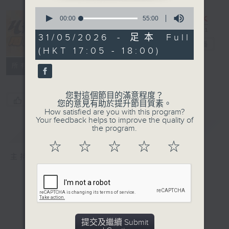
0
seconds
00:00
55:00
of
55
31/05/2026 - 足本 Full
minutes,
U秀幫周日版
電台直播
(HKT 17:05 - 18:00)
0
seconds
所有集數
您對這個節目的滿意程度？
您喜歡這個節目嗎?
您的意見有助於提升節目質素。
How satisfied are you with this program?
Your feedback helps to improve the quality of
the program.
簡介
GIST
☆
☆
☆
☆
☆
主持人：孫雷
提交及繼續 Submit