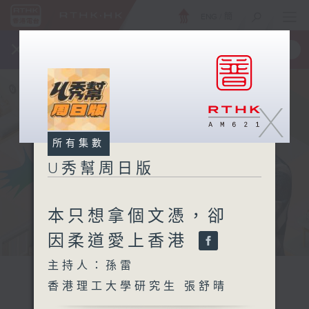
ENG
/
簡
×
全新 RTHK On The Go
取得
一手掌握 RTHK 電台、電視節目
X
所有集數
U秀幫周日版
本只想拿個文憑，卻
因柔道愛上香港
主持人：孫雷
香港理工大學研究生 張舒晴