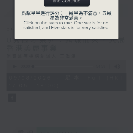
and Continue
最新
LATEST
點擊星星進行評分：一顆星為不滿意，五顆
星為非常滿意。
Click on the stars to rate: One star is for not
satisfied, and Five stars is for very satisfied.
09/08/2026
U秀高才系列：跨城而來，入局
香港美麗事業
消費醫療機構創辦人 王海濤
0
seconds
00:00
54:59
of
54
09/08/2026 - 足本 Full (HKT
minutes,
17:05 - 18:00)
59
seconds