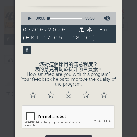
0
seconds
00:00
55:00
of
U秀幫周日版
電台直播
55
07/06/2026 - 足本 Full
minutes,
(HKT 17:05 - 18:00)
0
所有集數
seconds
您喜歡這個節目嗎?
您對這個節目的滿意程度？
您的意見有助於提升節目質素。
How satisfied are you with this program?
簡介
GIST
Your feedback helps to improve the quality of
the program.
☆
☆
☆
☆
☆
主持人：孫雷