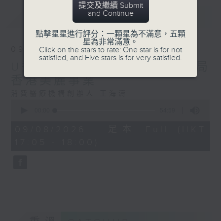
提交及繼續 Submit
and Continue
最新
LATEST
點擊星星進行評分：一顆星為不滿意，五顆
星為非常滿意。
09/08/2026
Click on the stars to rate: One star is for not
satisfied, and Five stars is for very satisfied.
U秀高才系列：跨城而來，入局
香港美麗事業
消費醫療機構創辦人 王海濤
0
seconds
00:00
54:59
of
54
09/08/2026 - 足本 Full (HKT
minutes,
17:05 - 18:00)
59
seconds