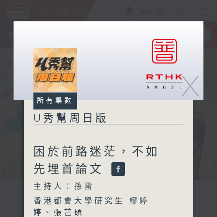
ENG
/
簡
×
全新 RTHK On The Go
取得
一手掌握 RTHK 電台、電視節目
X
所有集數
U秀幫周日版
困於前路迷茫，不如
先埋首論文
主持人：孫雷
香港都會大學研究生 繆婷
婷、張芑碩