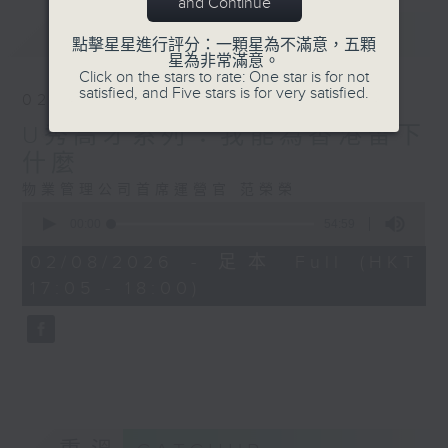
and Continue
最新
LATEST
點擊星星進行評分：一顆星為不滿意，五顆
星為非常滿意。
Click on the stars to rate: One star is for not
satisfied, and Five stars is for very satisfied.
02/08/2026
U秀高才系列：我能為香港留下
什麼
物業管理公司首席運營官 范榮榮
0
seconds
00:00
54:59
of
54
02/08/2026 - 足本 Full (HKT
minutes,
17:05 - 18:00)
59
seconds