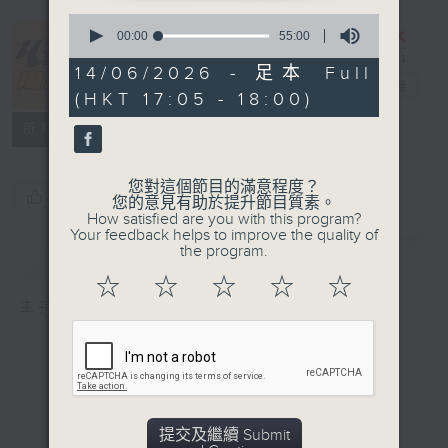
0
seconds
00:00
55:00
of
55
14/06/2026 - 足本 Full
minutes,
U秀幫周日版
電台直播
(HKT 17:05 - 18:00)
0
seconds
所有集數
您對這個節目的滿意程度？
您喜歡這個節目嗎?
您的意見有助於提升節目質素。
How satisfied are you with this program?
Your feedback helps to improve the quality of
the program.
簡介
GIST
☆
☆
☆
☆
☆
主持人：孫雷
提交及繼續 Submit