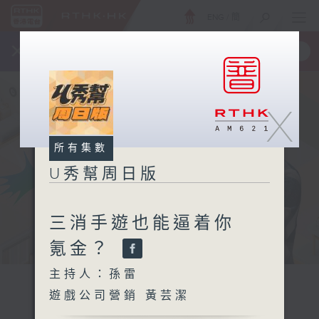
ENG
/
簡
×
全新 RTHK On The Go
取得
一手掌握 RTHK 電台、電視節目
X
所有集數
U秀幫周日版
三消手遊也能逼着你
氪金？
主持人：孫雷
遊戲公司營銷 黃芸潔