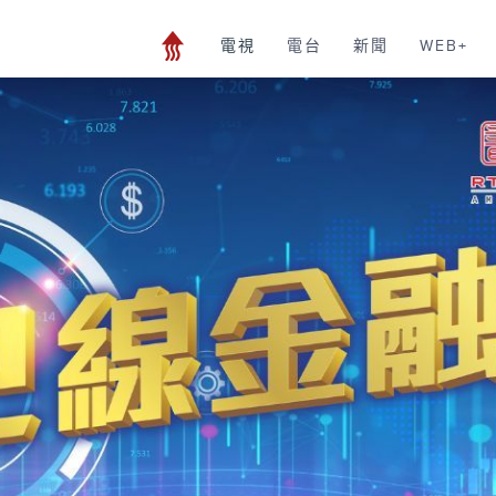
電視
電台
新聞
WEB+