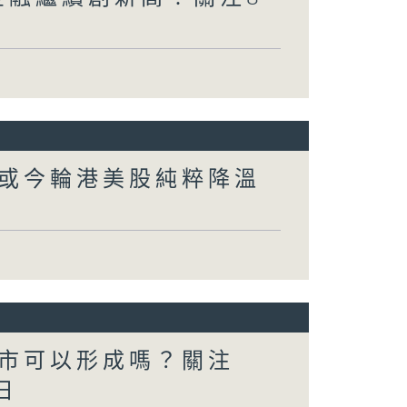
或今輪港美股純粹降溫
市可以形成嗎？關注
日