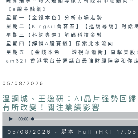
瞭如指掌。每天邀請專家分析經濟市場動向。
《e線金融網》
星期一【金錢本色】分析市場走勢
星期二【Kingsir會客室】【巡舖尋舖】對話
星期三【科網專題】解碼科技金融
星期四【解鎖A股賽道】探索北水流向
星期五 【金錢本色——透視華爾街】直擊美股
am621 香港電台普通話台最強財經陣容和你
05/08/2026
溫鋼城、王逸研：AI晶片强勢回歸
有所改變！關注業績影響
0
seconds
00:00
of
55
05/08/2026 - 足本 Full (HKT 17:05 
minutes,