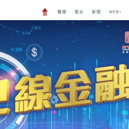
電視
電台
新聞
WEB+