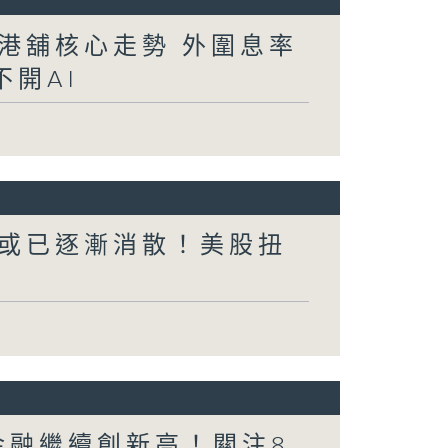
港舖核心走勢 外圍息率
開AI
或已逐漸消散！美股扭
金融繼續創新高！關注8