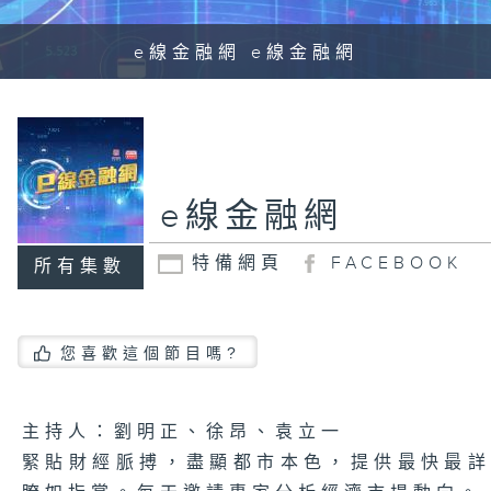
e線金融網 e線金融網
e線金融網
特備網頁
FACEBOOK
所有集數
您喜歡這個節目嗎?
主持人：劉明正、徐昂、袁立一
緊貼財經脈搏，盡顯都市本色，提供最快最