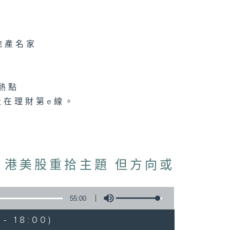
地產名家
熱點
走在理財第e線。
 港美股重拾主題 但方向或
55:00
- 18:00)