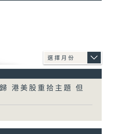
歸 港美股重拾主題 但