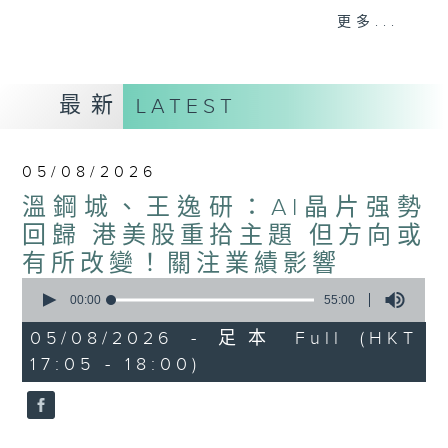
星期二【Kingsir會客室】【巡舖尋舖】對話
更多...
地產名家
星期三【科網專題】解碼科技金融
星期四【解鎖A股賽道】探索北水流向
最新
LATEST
星期五 【金錢本色——透視華爾街】直擊美
股熱點
am621 香港電台普通話台最強財經陣容和你
05/08/2026
走在理財第e線。
溫鋼城、王逸研：AI晶片强勢
回歸 港美股重拾主題 但方向或
有所改變！關注業績影響
0
seconds
00:00
55:00
of
55
05/08/2026 - 足本 Full (HKT
minutes,
17:05 - 18:00)
0
seconds