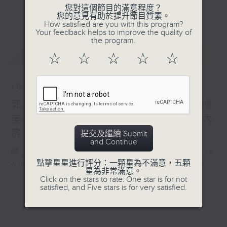
星期二【Kingsir會客室】【巡舖尋舖】對話
您對這個節目的滿意程度？
更多...
您的意見有助於提升節目質素。
地產名家
How satisfied are you with this program?
星期三【科網專題】解碼科技金融
Your feedback helps to improve the quality of
the program.
星期四【解鎖A股賽道】探索北水流向
最新
LATEST
星期五 【金錢本色——透視華爾街】直擊美
☆
☆
☆
☆
☆
股熱點
am621 香港電台普通話台最強財經陣容和你
10/08/2026
走在理財第e線。
郭思治、盧楚仁：本週雙重通脹數據
美元繼續高位！關注港股AI模型及內
房三季度發展可能性
提交及繼續 Submit
and Continue
網上直播完畢稍後提供節目重溫。 Archive
點擊星星進行評分：一顆星為不滿意，五顆
will be available after live webcast
星為非常滿意。
Click on the stars to rate: One star is for not
satisfied, and Five stars is for very satisfied.