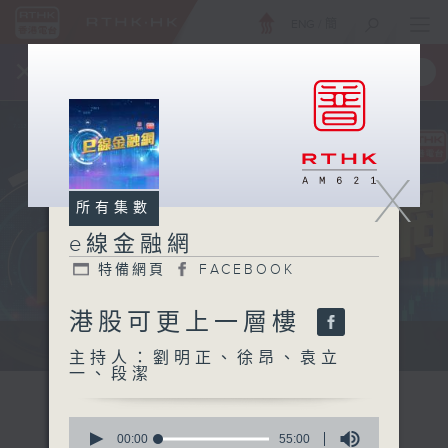
ENG
/
簡
×
全新 RTHK On The Go
取得
一手掌握 RTHK 電台、電視節目
X
所有集數
e線金融網
特備網頁
FACEBOOK
港股可更上一層樓
e線金融網 e線金融網
主持人：劉明正、徐昂、袁立
一、段潔
0
seconds
00:00
55:00