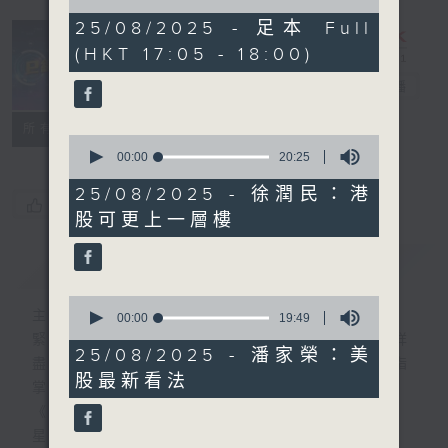
of
55
25/08/2025 - 足本 Full
minutes,
(HKT 17:05 - 18:00)
0
seconds
e線金融網
電台直播
特備網頁
FACEBOOK
所有集數
0
seconds
00:00
20:25
of
20
25/08/2025 - 徐潤民：港
您喜歡這個節目嗎?
minutes,
股可更上一層樓
25
seconds
簡介
GIST
0
主持人：劉明正、徐昂、袁立一、段潔
seconds
00:00
19:49
of
緊貼財經脈搏，盡顯都市本色，提供最快最詳
19
25/08/2025 - 潘家榮：美
盡的金融消息，使聽眾對社會經濟動向瞭如指
minutes,
股最新看法
49
掌。每天邀請專家分析經濟市場動向。
seconds
《e線金融網》
星期一【金錢本色】分析市場走勢