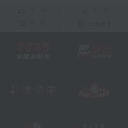
交 通
社 交
聯 絡
公眾回饋