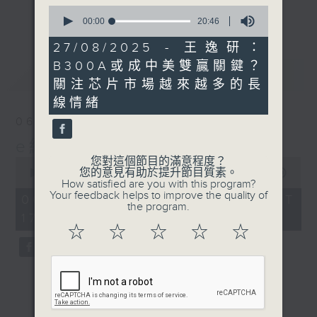
星期二【Kingsir會客室】【巡舖尋舖】對話
0
更多...
seconds
00:00
20:46
地產名家
of
星期三【科網專題】解碼科技金融
20
27/08/2025 - 王逸研：
minutes,
星期四【解鎖A股賽道】探索北水流向
B300A或成中美雙贏關鍵？
46
最新
LATEST
星期五 【金錢本色——透視華爾街】直擊美
seconds
關注芯片市場越來越多的長
股熱點
線情緒
am621 香港電台普通話台最強財經陣容和你
06/08/2026
走在理財第e線。
e線金融網
您對這個節目的滿意程度？
0
您的意見有助於提升節目質素。
seconds
00:00
54:59
How satisfied are you with this program?
of
Your feedback helps to improve the quality of
54
06/08/2026 - 足本 Full (HKT
the program.
minutes,
17:05 - 18:00)
59
☆
☆
☆
☆
☆
seconds