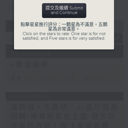
重溫
CATCHUP
提交及繼續 Submit
and Continue
07 - 08
2026
點擊星星進行評分：一顆星為不滿意，五顆
星為非常滿意。
Click on the stars to rate: One star is for not
satisfied, and Five stars is for very satisfied.
06/08/2026
e線金融網
足本 Full (HKT 17:05 - 18:00)
05/08/2026
溫鋼城、王逸研：AI晶片强勢
回歸 港美股重拾主題 但方向
或有所改變！關注業績影響