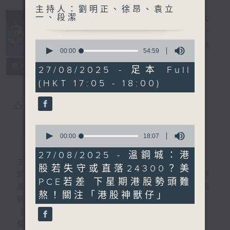
主持人：劉明正、徐昂、袁立
一、段潔
0
e線金融網
電台直播
seconds
00:00
54:59
of
特備網頁
FACEBOOK
所有集數
54
27/08/2025 - 足本 Full
minutes,
(HKT 17:05 - 18:00)
59
seconds
您喜歡這個節目嗎?
0
簡介
GIST
seconds
00:00
18:07
of
18
27/08/2025 - 溫鋼城：港
minutes,
主持人：劉明正、徐昂、袁立一、段潔
股若失守或直落24300？美
7
緊貼財經脈搏，盡顯都市本色，提供最快最詳
seconds
PCE若差 下星期港股勢頭難
盡的金融消息，使聽眾對社會經濟動向瞭如指
熬！關注「港股神獸仔」
掌。每天邀請專家分析經濟市場動向。
《e線金融網》
星期一【金錢本色】分析市場走勢