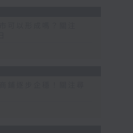
市可以形成嗎？關注
日
商鋪逐步企穩！關注尋