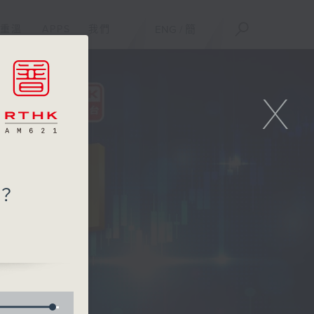
重溫
APPS
我們
ENG
/
簡
X
？