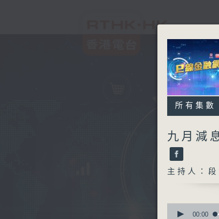
所有集數
九月減
主持人：段
0
seconds
00:00