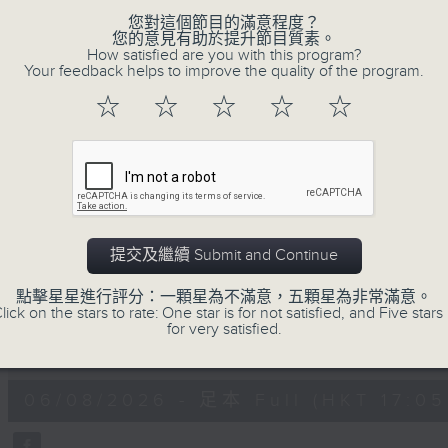
瞭如指掌。每天邀請專家分析經濟市場動向。
您對這個節目的滿意程度？
《e線金融網》
您的意見有助於提升節目質素。
How satisfied are you with this program?
星期一【金錢本色】分析市場走勢
Your feedback helps to improve the quality of the program.
星期二【Kingsir會客室】【巡舖尋舖】對話
☆
☆
☆
☆
☆
星期三【科網專題】解碼科技金融
星期四【解鎖A股賽道】探索北水流向
星期五 【金錢本色——透視華爾街】直擊美股
am621 香港電台普通話台最強財經陣容和你
提交及繼續 Submit and Continue
06/08/2026
點擊星星進行評分：一顆星為不滿意，五顆星為非常滿意。
lick on the stars to rate: One star is for not satisfied, and Five stars 
e線金融網
for very satisfied.
0
seconds
00:00
of
54
06/08/2026 - 足本 Full (HKT 17:05 
minutes,
59
seconds
Volume