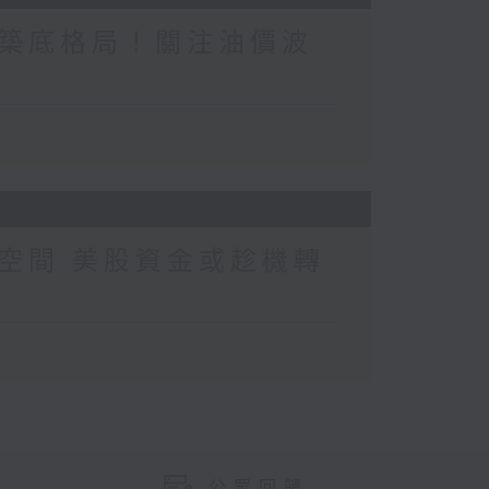
築底格局！關注油價波
空間 美股資金或趁機轉
公眾回饋