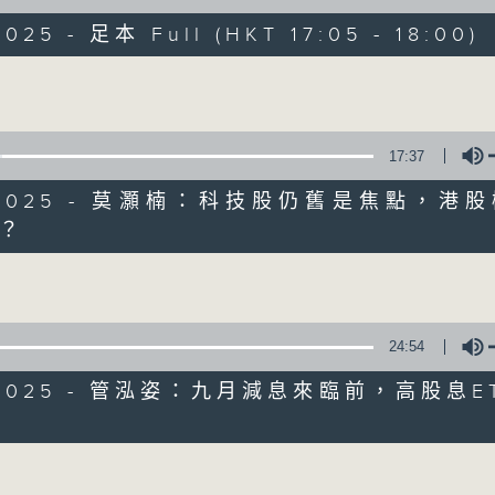
025 - 足本 Full (HKT 17:05 - 18:00)
e線金融網 e線金融網
Volume
17:37
9/2025 - 莫灝楠：科技股仍舊是焦點，港
e線金融網
？
Volume
特備網頁
FACEBOOK
所有集數
24:54
您喜歡這個節目嗎?
9/2025 - 管泓姿：九月減息來臨前，高股息E
主持人：段潔
Volume
緊貼財經脈搏，盡顯都市本色，提供最快最