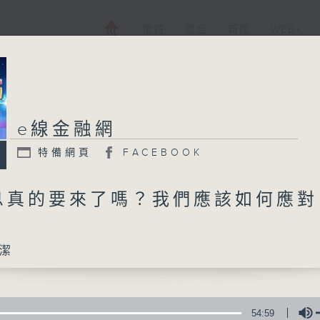
電視
電台
新聞
WEB+
e線金融網
特備網頁
FACEBOOK
息真的要來了嗎？我們應該如何應對
潔
54:59