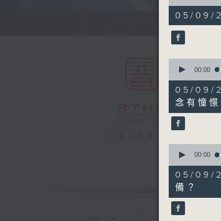
of
54
05/09/2
minutes,
59
seconds
90%
0
seconds
00:00
of
17
05/0
minutes,
37
念有憧憬
seconds
90%
電台直播
0
seconds
00:00
of
24
05/0
minutes,
54
備？
seconds
90%