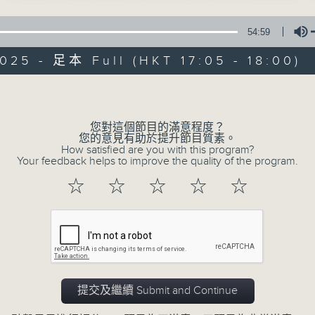
54:59
e線金融網 e線金融網
025 - 足本 Full (HKT 17:05 - 18:00)
Volume
您對這個節目的滿意程度？
e線金融網
您的意見有助於提升節目質素。
How satisfied are you with this program?
Your feedback helps to improve the quality of the program.
特備網頁
FACEBOOK
所有集數
☆
☆
☆
☆
☆
您喜歡這個節目嗎?
主持人：劉明正、徐昂、袁立一、段潔
提交及繼續 Submit and Continue
緊貼財經脈搏，盡顯都市本色，提供最快最