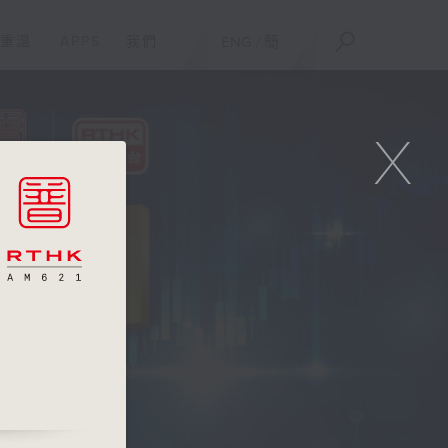
重溫
APPS
我們
ENG
/
簡
X