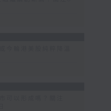
或今輪港美股純粹降溫
市可以形成嗎？關注
日