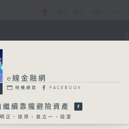
電視
電台
新聞
WEB+
e線金融網
特備網頁
FACEBOOK
前繼續靠攏避險資產
明正、徐昂、袁立一、段潔