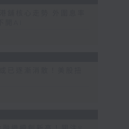
港舖核心走勢 外圍息率
開AI
或已逐漸消散！美股扭
金融繼續創新高！關注8