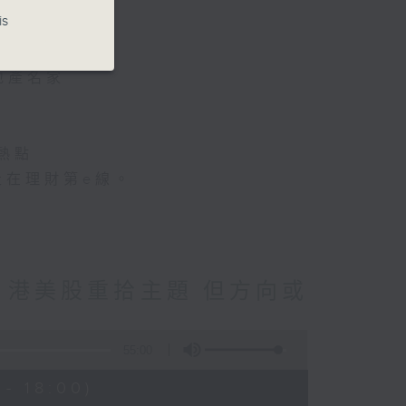
is
地產名家
熱點
走在理財第e線。
 港美股重拾主題 但方向或
55:00
- 18:00)