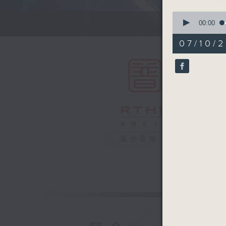
0
seconds
00:00
of
54
07/10/2
minutes,
59
seconds
90%
電台直播