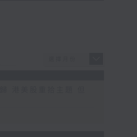
歸 港美股重拾主題 但