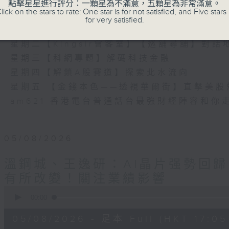
瞭如指掌。每天邀請專家分析經濟市場動向。
點擊星星進行評分：一顆星為不滿意，五顆星為非常滿意。
lick on the stars to rate: One star is for not satisfied, and Five stars 
《e線金融網》
for very satisfied.
星期一【金錢本色】分析市場走勢
星期二【Kingsir會客室】【巡舖尋舖】對話
星期三【科網專題】解碼科技金融
星期四【解鎖A股賽道】探索北水流向
星期五 【金錢本色——透視華爾街】直擊美股
am621 香港電台普通話台最強財經陣容和你
05/08/2026
溫鋼城、王逸研：AI晶片强勢回歸
有所改變！關注業績影響
0
seconds
00:00
of
55
05/08/2026 - 足本 Full (HKT 17:05 
minutes,