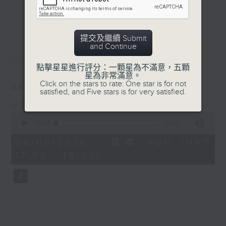
星期二【Kingsir會客室】【巡舖尋舖】對話
更多...
地產名家
星期三【科網專題】解碼科技金融
提交及繼續 Submit
星期四【解鎖A股賽道】探索北水流向
and Continue
最新
LATEST
星期五 【金錢本色——透視華爾街】直擊美
股熱點
點擊星星進行評分：一顆星為不滿意，五顆
星為非常滿意。
am621 香港電台普通話台最強財經陣容和你
Click on the stars to rate: One star is for not
06/08/2026
走在理財第e線。
satisfied, and Five stars is for very satisfied.
e線金融網
0
seconds
00:00
54:59
of
54
06/08/2026 - 足本 Full (HKT
minutes,
17:05 - 18:00)
59
seconds