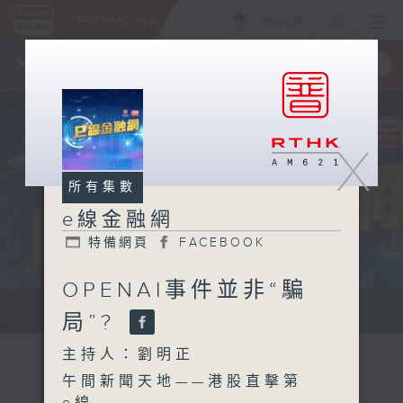
ENG
/
簡
×
全新 RTHK On The Go
取得
一手掌握 RTHK 電台、電視節目
X
所有集數
e線金融網
特備網頁
FACEBOOK
OPENAI事件並非“騙
e線金融網 e線金融網
局”?
主持人：劉明正
午間新聞天地——港股直擊第