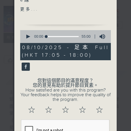
e線
1:30pm：博威環球資産管理
更多...
金融首席分析師 聶振邦
e線金融網
電台直播
e線金融網
0
5:00 pm：iFast奕豐金融副
seconds
00:00
55:00
特備網頁
FACEBOOK
所有集數
of
總裁 溫鋼城
55
08/10/2025 - 足本 Full
5:30 pm：易方資本投資組
minutes,
(HKT 17:05 - 18:00)
0
合經理 王逸研
您喜歡這個節目嗎?
seconds
主持：劉明正
簡介
GIST
您對這個節目的滿意程度？
您的意見有助於提升節目質素。
How satisfied are you with this program?
主持人：劉明正
Your feedback helps to improve the quality of
the program.
緊貼財經脈搏，盡顯都市本色，提供最快最詳
盡的金融消息，使聽眾對社會經濟動向瞭如指
☆
☆
☆
☆
☆
掌。每天邀請專家分析經濟市場動向。
《e線金融網》
星期一【金錢本色】分析市場走勢