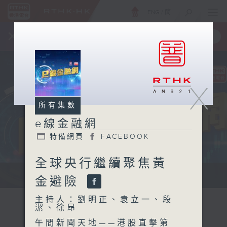
ENG
/
簡
×
全新 RTHK On The Go
取得
一手掌握 RTHK 電台、電視節目
X
所有集數
e線金融網
特備網頁
FACEBOOK
全球央行繼續聚焦黃
e線金融網 e線金融網
金避險
主持人：劉明正、袁立一、段
潔、徐昂
午間新聞天地——港股直擊第