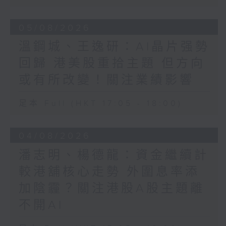
05/08/2026
溫鋼城、王逸研：AI晶片强勢
回歸 港美股重拾主題 但方向
或有所改變！關注業績影響
足本 Full (HKT 17:05 - 18:00)
04/08/2026
潘志明、楊德龍：資金繼續計
較港舖核心走勢 外圍息率添
加陰霾？關注港股A股主題離
不開AI