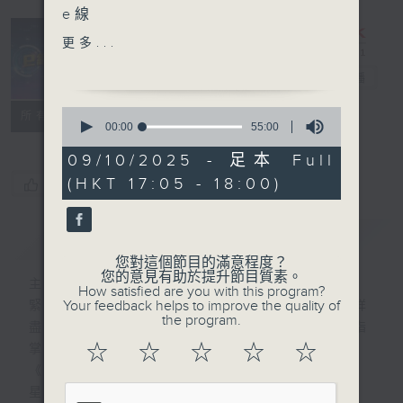
e線
1:30pm：富昌證券業務部高
更多...
級副總裁 潘家榮
e線金融網
電台直播
e線金融網
0
特備網頁
FACEBOOK
所有集數
5:00 pm：前外管局資配策
seconds
00:00
55:00
of
略負責人 兼 邁睿資管行政總
55
09/10/2025 - 足本 Full
裁 王浩宇
minutes,
(HKT 17:05 - 18:00)
您喜歡這個節目嗎?
0
5:30 pm：華贏東方證券研
seconds
究部董事 李慧芬
簡介
GIST
主持：劉明正、徐昂
您對這個節目的滿意程度？
您的意見有助於提升節目質素。
主持人：劉明正、袁立一、段潔、徐昂
How satisfied are you with this program?
Your feedback helps to improve the quality of
緊貼財經脈搏，盡顯都市本色，提供最快最詳
the program.
盡的金融消息，使聽眾對社會經濟動向瞭如指
☆
☆
☆
☆
☆
掌。每天邀請專家分析經濟市場動向。
《e線金融網》
星期一【金錢本色】分析市場走勢