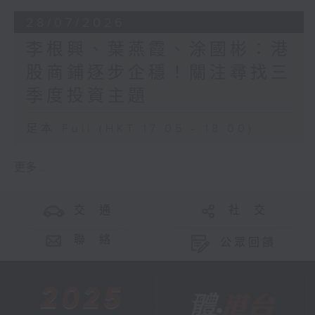
28/07/2026
李根興、葉燕霞、涂國彬：港
股商鋪逐步企穩！關注尋找三
季度投資主題
足本 Full (HKT 17:05 - 18:00)
更多 ...
交 通
社 交
聯 絡
公眾回饋