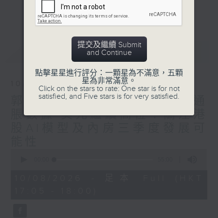
星期二【Kingsir會客室】【巡舖尋舖】對話
更多...
地產名家
星期三【科網專題】解碼科技金融
星期四【解鎖A股賽道】探索北水流向
提交及繼續 Submit
最新
LATEST
and Continue
星期五 【金錢本色——透視華爾街】直擊美
股熱點
點擊星星進行評分：一顆星為不滿意，五顆
am621 香港電台普通話台最強財經陣容和你
星為非常滿意。
10/08/2026
走在理財第e線。
Click on the stars to rate: One star is for not
satisfied, and Five stars is for very satisfied.
郭思治、盧楚仁：本週雙重通
脹數據 美元繼續高位！關注港
股AI模型及內房三季度發展可
能性
0
seconds
00:00
55:00
of
55
10/08/2026 - 足本 Full (HKT
minutes,
17:05 - 18:00)
0
seconds