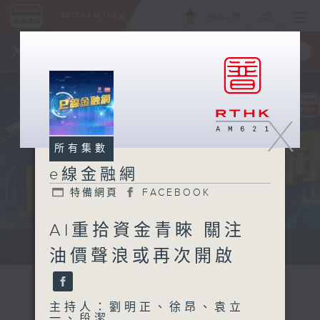
ENG
/
簡
×
全新 RTHK On The Go
取得
一手掌握 RTHK 電台、電視節目
X
所有集數
e線金融網
特備網頁
FACEBOOK
AI重拾資金青睞 關注
e線金融網 e線金融網
油價聲浪或再次開啟
主持人：劉明正、徐昂、袁立
一、段潔