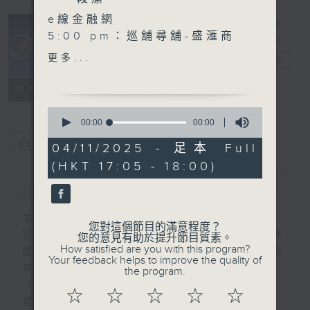
e線金融網
5:00 pm：巡舖尋舖-盛滙商
鋪基金 創辦人及行政總裁 李
更多...
e線金融網
電台直播
根興 以及 遊艇買賣租賃公司
負責人 陳翹力Eric
特備網頁
FACEBOOK
所有集數
5:30 pm：前海開源基金基
0
金經理 兼 首席經濟學家 楊德
seconds
00:00
00:00
of
龍
您喜歡這個節目嗎?
0
04/11/2025 - 足本 Full
seconds
(HKT 17:05 - 18:00)
簡介
GIST
主持人：劉明正、徐昂、袁立一、段潔
您對這個節目的滿意程度？
緊貼財經脈搏，盡顯都市本色，提供最快最詳
您的意見有助於提升節目質素。
How satisfied are you with this program?
盡的金融消息，使聽眾對社會經濟動向瞭如指
Your feedback helps to improve the quality of
掌。每天邀請專家分析經濟市場動向。
the program.
《e線金融網》
☆
☆
☆
☆
☆
星期一【金錢本色】分析市場走勢