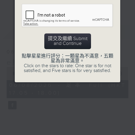
星期二【Kingsir會客室】【巡舖尋舖】對話
更多...
地產名家
星期三【科網專題】解碼科技金融
星期四【解鎖A股賽道】探索北水流向
最新
LATEST
星期五 【金錢本色——透視華爾街】直擊美
提交及繼續 Submit
股熱點
and Continue
am621 香港電台普通話台最強財經陣容和你
06/08/2026
走在理財第e線。
點擊星星進行評分：一顆星為不滿意，五顆
星為非常滿意。
e線金融網
Click on the stars to rate: One star is for not
0
satisfied, and Five stars is for very satisfied.
seconds
00:00
00:00
of
0
06/08/2026 - 足本 Full (HKT
seconds
17:05 - 18:00)