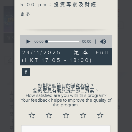
5:00 pm：投資專家及財經
作家 陸羽仁
更多...
5:30 pm：富昌證券業務部
e線金融網
高級副總裁 潘家榮
電台直播
0
特備網頁
FACEBOOK
所有集數
seconds
00:00
00:00
of
0
24/11/2025 - 足本 Full
seconds
(HKT 17:05 - 18:00)
您喜歡這個節目嗎?
簡介
GIST
您對這個節目的滿意程度？
您的意見有助於提升節目質素。
主持人：劉明正、徐昂、袁立一、段潔
How satisfied are you with this program?
Your feedback helps to improve the quality of
緊貼財經脈搏，盡顯都市本色，提供最快最詳
the program.
盡的金融消息，使聽眾對社會經濟動向瞭如指
☆
☆
☆
☆
☆
掌。每天邀請專家分析經濟市場動向。
《e線金融網》
星期一【金錢本色】分析市場走勢