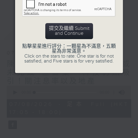
星期二【Kingsir會客室】【巡舖尋舖】對話
更多...
地產名家
星期三【科網專題】解碼科技金融
星期四【解鎖A股賽道】探索北水流向
提交及繼續 Submit
最新
LATEST
and Continue
星期五 【金錢本色——透視華爾街】直擊美
股熱點
點擊星星進行評分：一顆星為不滿意，五顆
am621 香港電台普通話台最強財經陣容和你
星為非常滿意。
07/08/2026
走在理財第e線。
Click on the stars to rate: One star is for not
satisfied, and Five stars is for very satisfied.
陳秀文、李慧芬： 港股調整或
未完成 但醫藥、科技仍然吸
引！關注息率以及地產
0
seconds
00:00
00:00
of
0
07/08/2026 - 足本 Full (HKT
seconds
17:05 - 18:00)