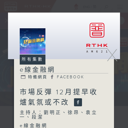
ENG
/
簡
×
全新 RTHK On The Go
取得
一手掌握 RTHK 電台、電視節目
X
所有集數
e線金融網
特備網頁
FACEBOOK
市場反彈 12月提早收
e線金融網 e線金融網
爐氣氛或不改
主持人：劉明正、徐昂、袁立
一、段潔
e線金融網