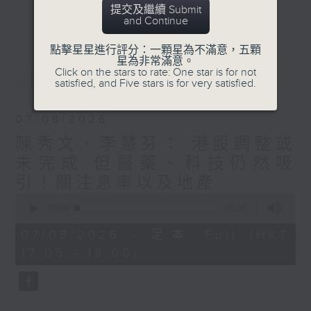
星期二【Kingsir會客室】【巡舖尋舖】對話
提交及繼續 Submit
更多...
and Continue
地產名家
星期三【科網專題】解碼科技金融
點擊星星進行評分：一顆星為不滿意，五顆
星期四【解鎖A股賽道】探索北水流向
星為非常滿意。
最新
LATEST
Click on the stars to rate: One star is for not
星期五 【金錢本色——透視華爾街】直擊美
satisfied, and Five stars is for very satisfied.
股熱點
am621 香港電台普通話台最強財經陣容和你
07/08/2026
走在理財第e線。
陳秀文、李慧芬： 港股調整或
未完成 但醫藥、科技仍然吸
引！關注息率以及地產
0
seconds
00:00
55:00
of
55
07/08/2026 - 足本 Full (HKT
minutes,
17:05 - 18:00)
0
seconds