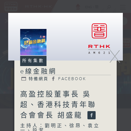
ENG
/
簡
×
全新 RTHK On The Go
取得
一手掌握 RTHK 電台、電視節目
X
所有集數
e線金融網
特備網頁
FACEBOOK
高盈控股董事長 吳
e線金融網 e線金融網
超、香港科技青年聯
合會會長 胡盛龍
主持人：劉明正、徐昂、袁立
一、段潔