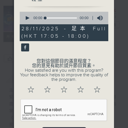
0
seconds
00:00
00:00
of
e線金融網
電台直播
0
28/11/2025 - 足本 Full
seconds
(HKT 17:05 - 18:00)
特備網頁
FACEBOOK
所有集數
您喜歡這個節目嗎?
您對這個節目的滿意程度？
您的意見有助於提升節目質素。
How satisfied are you with this program?
Your feedback helps to improve the quality of
簡介
GIST
the program.
☆
☆
☆
☆
☆
主持人：劉明正、徐昂、袁立一、段潔
緊貼財經脈搏，盡顯都市本色，提供最快最詳
盡的金融消息，使聽眾對社會經濟動向瞭如指
掌。每天邀請專家分析經濟市場動向。
《e線金融網》
星期一【金錢本色】分析市場走勢